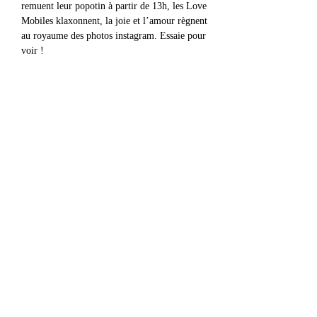
remuent leur popotin à partir de 13h, les Love 
Mobiles klaxonnent, la joie et l’amour règnent 
au royaume des photos instagram. Essaie pour 
voir ! 
https://www.streetparade.com/
Partager cet événement
contact@radiowne.eu