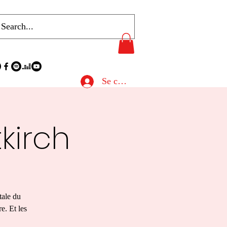
Se connecter
kirch
tale du
e. Et les