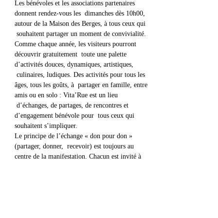
Les bénévoles et les associations partenaires 
donnent rendez-vous les  dimanches dès 10h00, 
autour de la Maison des Berges, à tous ceux qui 
 souhaitent partager un moment de convivialité.
Comme chaque année, les visiteurs pourront 
découvrir gratuitement  toute une palette 
d’activités douces, dynamiques, artistiques, 
 culinaires, ludiques. Des activités pour tous les 
âges, tous les goûts, à  partager en famille, entre 
amis ou en solo : Vita’Rue est un lieu 
 d’échanges, de partages, de rencontres et 
d’engagement bénévole pour  tous ceux qui 
souhaitent s’impliquer.
Le principe de l’échange « don pour don » 
(partager, donner,  recevoir) est toujours au 
centre de la manifestation. Chacun est invité à 
 prendre part activement à la manifestation mais 
aussi à amener un objet  de chez soi (quel qu’il 
soit, mais en bon état) qui pourrait profiter à 
 autrui.
Afficher plus