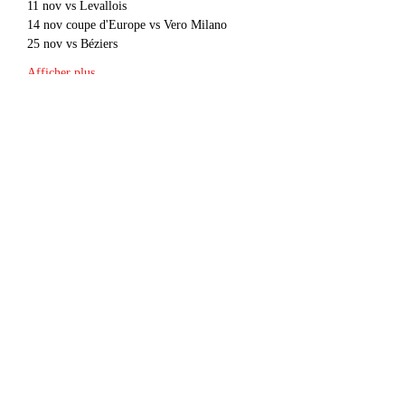
11 nov vs Levallois
14 nov coupe d'Europe vs Vero Milano
25 nov vs Béziers
Afficher plus
Partager cet événement
contact@radiowne.eu