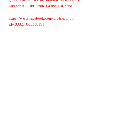
g196495-d21120326-Reviews-Yami_Yami-
Mulhouse_Haut_Rhin_Grand_Est.html
https://www.facebook.com/profile.php?
id=100057885330191
Partager cet événement
contact@radiowne.eu