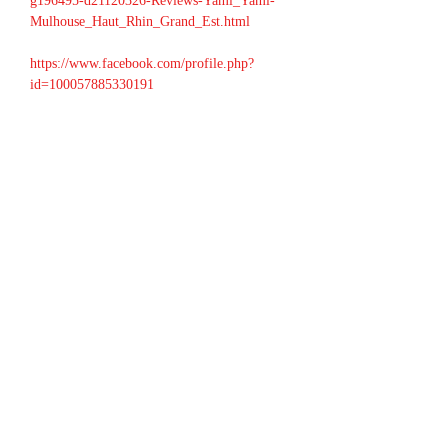
g196495-d21120326-Reviews-Yami_Yami-
Mulhouse_Haut_Rhin_Grand_Est.html
https://www.facebook.com/profile.php?
id=100057885330191
Partager cet événement
contact@radiowne.eu