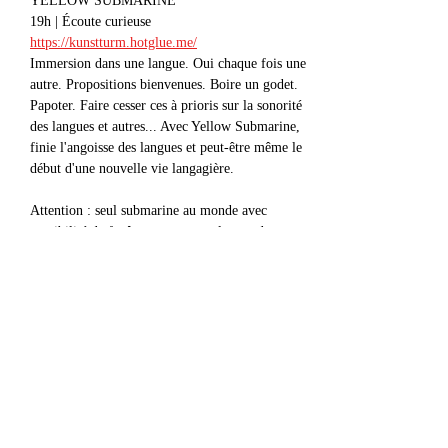
YELLOW SUBMARINE
19h | Écoute curieuse
https://kunstturm.hotglue.me/
Immersion dans une langue. Oui chaque fois une 
autre. Propositions bienvenues. Boire un godet. 
Papoter. Faire cesser ces à prioris sur la sonorité 
des langues et autres... Avec Yellow Submarine, 
finie l'angoisse des langues et peut-être même le 
début d'une nouvelle vie langagière.
Attention : seul submarine au monde avec 
possibilité de fenêtre ouverte sur le monde.
Afficher plus
Partager cet événement