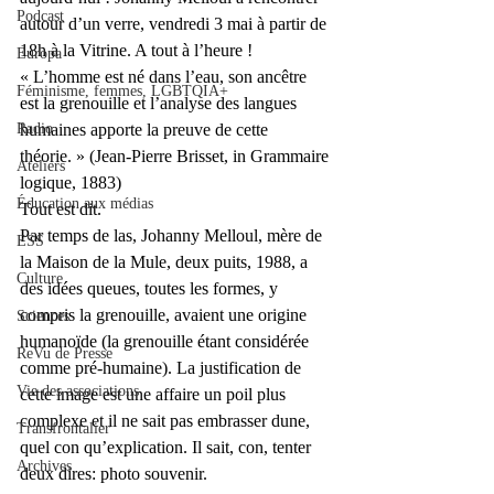
Podcast
autour d’un verre, vendredi 3 mai à partir de 
18h à la Vitrine. A tout à l’heure !
Europa
« L’homme est né dans l’eau, son ancêtre 
Féminisme, femmes, LGBTQIA+
est la grenouille et l’analyse des langues 
Radio
humaines apporte la preuve de cette 
théorie. » (Jean-Pierre Brisset, in Grammaire 
Ateliers
logique, 1883)
Éducation aux médias
Tout est dit.
Par temps de las, Johanny Melloul, mère de 
ESS
la Maison de la Mule, deux puits, 1988, a 
Culture
des idées queues, toutes les formes, y 
compris la grenouille, avaient une origine 
Sciences
humanoïde (la grenouille étant considérée 
ReVu de Presse
comme pré-humaine). La justification de 
Vie des associations
cette image est une affaire un poil plus 
complexe et il ne sait pas embrasser dune, 
Transfrontalier
quel con qu’explication. Il sait, con, tenter 
Archives
deux dires: photo souvenir.