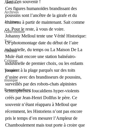
‘faut t’en souvenir !
Archives
Ces figures humanoïdes brandissant des 
Archives
poussins sont l’ancêtre de la girafe et du 
Archives
chameau à partir de maintenant. Sait comme 
ça. Pour le reste, à vous de voire.
Gastronomie
Johanny Melloul tente une Vérité Historique:
Turc
Ce photomontage date du début de l’aire 
industrielle, du temps ou La Maison De La 
Cinéma
Mule était encore une station balnéairo-
Critique
industrielle de premier choix, ou les enfants 
jouaient à la plage parqués sur des toits 
Turquie
d’usine avec des brandisseurs de poussins, 
musique
surveillés par des robots-chats alpinistes 
Pressemitteilung
schizophrènes foucaldiens hyper-violents 
créés par Jean-Henri Dollfus le père. Ce 
souvenir n’étant réapparu à Melloul que 
récemment, les Historiens n’ont pas encore 
pris le temps d’en mesurer l’Ampleur de 
Chamboulement mais tout porte à croire que 