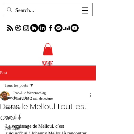
Post
Tous les posts
Jean-Luc Wertenschlag
Tous les posts
3 mai 2013
2 min de lecture
Dans le Melloul tout est
Interview
cool !
Mulhouse
Le vernissage de Melloul, c’est 
Politique
aujourd’hui ! Johanny Melloul à rencontrer 