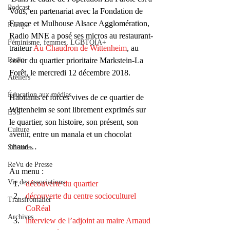
Podcast
Vous, en partenariat avec la Fondation de 
France et Mulhouse Alsace Agglomération, 
Europa
Radio MNE a posé ses micros au restaurant-
Féminisme, femmes, LGBTQIA+
traiteur 
Au Chaudron de Wittenheim
, au 
Radio
coeur du quartier prioritaire Markstein-La 
Forêt, le mercredi 12 décembre 2018.
Ateliers
Éducation aux médias
Habitants et forces vives de ce quartier de 
Wittenheim se sont librement exprimés sur 
ESS
le quartier, son histoire, son présent, son 
Culture
avenir, entre un manala et un chocolat 
chaud…
Sciences
ReVu de Presse
Au menu :
Vie des associations
découverte du quartier
découverte du centre socioculturel 
Transfrontalier
CoRéal
Archives
interview de l’adjoint au maire Arnaud 