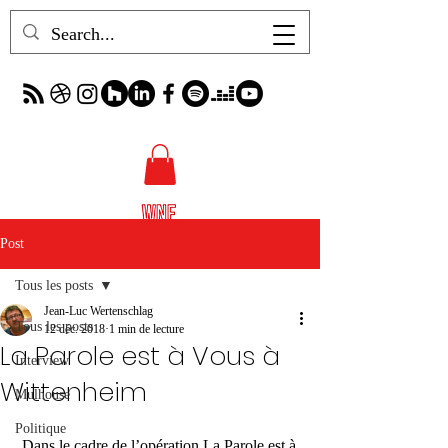
Post
Tous les posts
Jean-Luc Wertenschlag
Tous les posts
12 déc. 2018
1 min de lecture
La Parole est à Vous à
Interview
Wittenheim
Mulhouse
Politique
 Dans le cadre de l’opération La Parole est à 