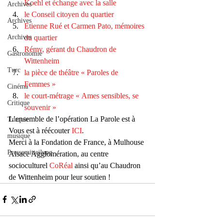
Koehl et échange avec la salle
Archives
le Conseil citoyen du quartier
Archives
Etienne Rué et Carmen Pato, mémoires 
Archives
du quartier
Rémy, gérant du Chaudron de 
Gastronomie
Wittenheim
Turc
la pièce de théâtre « Paroles de 
Femmes »
Cinéma
le court-métrage « Ames sensibles, se 
Critique
souvenir »
L’ensemble de l’opération La Parole est à 
Turquie
Vous est à réécouter 
ICI
.
musique
Merci à la Fondation de France, à Mulhouse 
Pressemitteilung
Alsace Agglomération, au centre 
socioculturel 
CoRéal
 ainsi qu’au Chaudron 
de Wittenheim pour leur soutien !