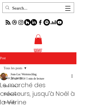
Post
Tous les posts
Jean-Luc Wertenschlag
Tous les posts
28 nov. 2014
1 min de lecture
Le marché des
Interview
créateurs, jusqu’à Noël à
Mulhouse
la Vitrine
Politique