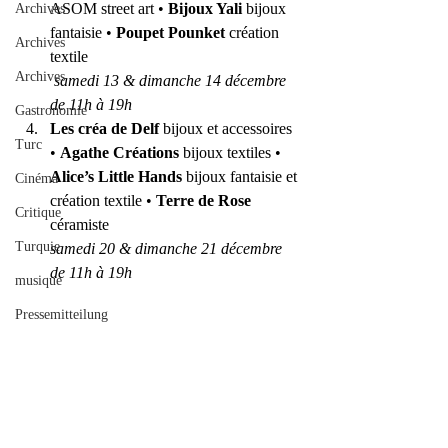
ASOM street art • 
Bijoux Yali
 bijoux 
Archives
fantaisie • 
Poupet Pounket
 création 
Archives
textile
Archives
 samedi 13 & dimanche 14 décembre 
de 11h à 19h 
Gastronomie
Les créa de Delf
 bijoux et accessoires 
Turc
• 
Agathe Créations
 bijoux textiles • 
Alice’s Little Hands
 bijoux fantaisie et 
Cinéma
création textile • 
Terre de Rose
Critique
céramiste
Turquie
samedi 20 & dimanche 21 décembre 
de 11h à 19h
musique
Pressemitteilung