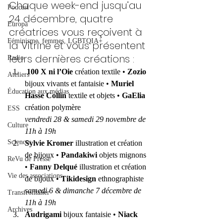
Chaque week-end jusqu’au 
Podcast
24 décembre, quatre 
Europa
créatrices vous reçoivent à 
Féminisme, femmes, LGBTQIA+
la Vitrine et vous présentent 
leurs dernières créations :
Radio
 100 X ni l’Oie
 création textile • 
Zozio
Ateliers
bijoux vivants et fantaisie • 
Muriel 
Éducation aux médias
Hasse Collin
 textile et objets • 
GaElia 
création polymère
ESS
vendredi 28 & samedi 29 novembre de 
Culture
11h à 19h 
Sciences
Sylvie Kromer
 illustration et création 
de bijoux • 
Pandakiwi
 objets mignons 
ReVu de Presse
• 
Fanny Delqué
 illustration et création 
Vie des associations
de bijoux • 
Tikidesign
 ethnographiste
samedi 6 & dimanche 7 décembre de 
Transfrontalier
11h à 19h 
Archives
Audrigami
 bijoux fantaisie • 
Niack