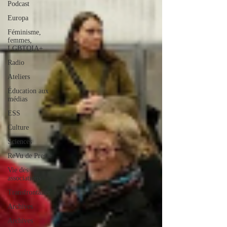
Podcast
Europa
Féminisme,
femmes,
LGBTQIA+
Radio
Ateliers
Éducation aux
médias
ESS
Culture
Sciences
ReVu de Presse
Vie des
associations
Transfrontalier
Archives
Archives