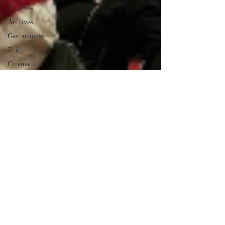
Archives
Archives
Gastronomie
Turc
Cinéma
Critique
Turquie
musique
Pressemitteilung