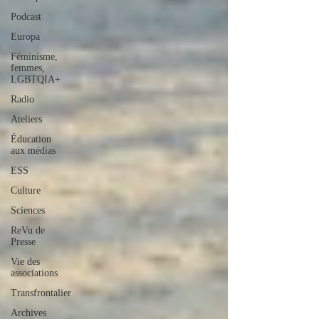
Podcast
Europa
Féminisme,
femmes,
LGBTQIA+
Radio
Ateliers
Éducation
aux médias
ESS
Culture
Sciences
ReVu de
Presse
Vie des
associations
Transfrontalier
Archives