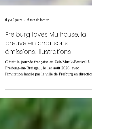
il y a 2 jours
6 min de lecture
Freiburg loves Mulhouse, la
preuve en chansons,
émissions, illustrations
C'était la journée française au Zelt-Musik-Festival à
Freiburg-im-Breisgau, le 1er août 2026, avec
l'invitation lancée par la ville de Freiburg en direction
de Besançon et Mulhouse. Avec concerts, danse,
performances dessinées, stands franco-allemands,
rencontres politiques, culturelles et associatives, et un
studio WNE sur place pour échanger dans toutes les
langues avec une belle équipe de six reporters. Voir
l'album photos en bas de page Youssoufa, Camille, Elise