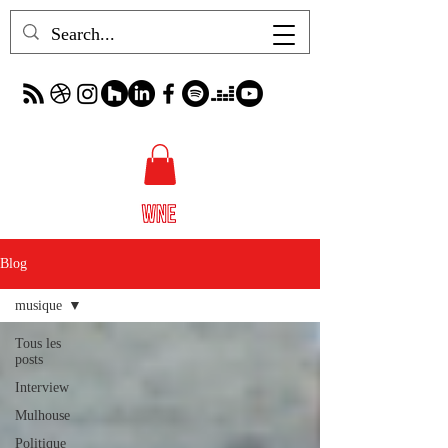
Blog
musique
Tous les
posts
Interview
Mulhouse
Politique