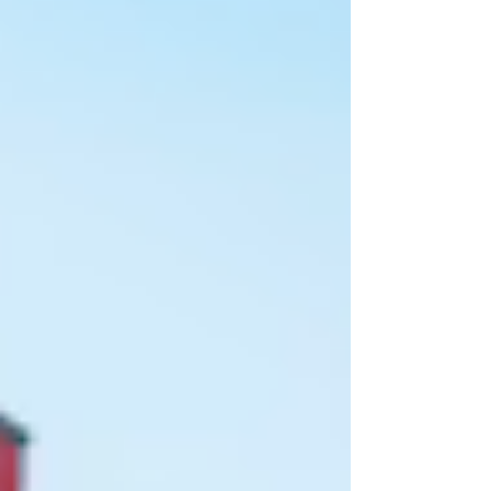
invitation de la ville de Freiburg aux mulhousiens et aux
mulhousiennes. Écoutez l'entretien avec Manuel Geist
(Stadt Freiburg) qui nous présente cette journée. Lire
l'article qui raconte cette journée un peu folle
Programme de la Journée INFOS DE
FRANÇALLEMAGNE 15h30 à 20h Des stands
d'information et de rencontre vous accueillent sur tout le
site pour favoriser les échanges. Avec Radio WNE •
Strasbourg Mus