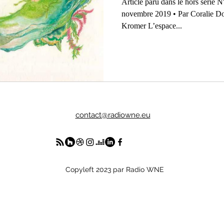
e
Turquie
musique
Pressemitteilung
Article paru dans le hors séri
novembre 2019 • Par Coralie Donas • Illustration : Sylvie
Kromer L’espace...
contact@radiowne.eu
Copyleft 2023 par Radio WNE