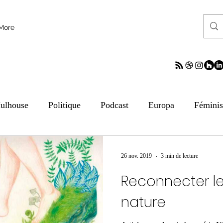
More
ulhouse
Politique
Podcast
Europa
Fémini
tion aux médias
ESS
Culture
Sciences
ReV
26 nov. 2019
3 min de lecture
Reconnecter le
frontalier
Archives
Archives
Archives
Arc
nature