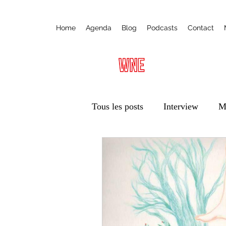
Home
Agenda
Blog
Podcasts
Contact
Tous les posts
Interview
M
Radio
Ateliers
Éduca
Vie des associations
Trans