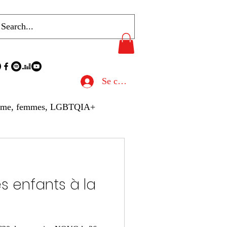
Se connecter
sme, femmes, LGBTQIA+
u de Presse
s enfants à la
hives
Gastronomie