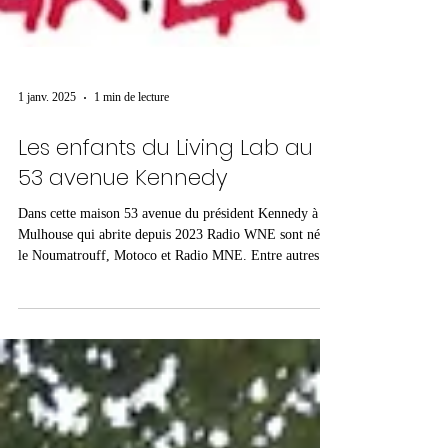
1 janv. 2025
1 min de lecture
Les enfants du Living Lab au
53 avenue Kennedy
Dans cette maison 53 avenue du président Kennedy à
Mulhouse qui abrite depuis 2023 Radio WNE sont nés
le Noumatrouff, Motoco et Radio MNE. Entre autres.
Noumatrouff 1989/1992 Création de FMR, Fédération
pour la Maison du Rock, le 28 février 1989. Pour
aboutir à l’issue d’un long combat politique et culturel à
l’inauguration du Noumatrouff le 7 août 1992. Radio
MNE 2010 Lancement de Radio MNE, Mulhouse Net
Experience, premières émissions en direct les 28-29-30
mai 2010. Motoco