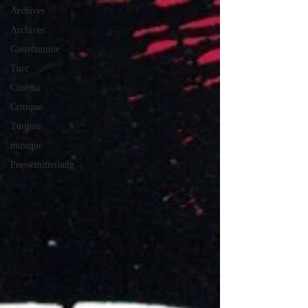
Archives
Archives
Gastronomie
Turc
Cinéma
Critique
Turquie
musique
Pressemitteilung