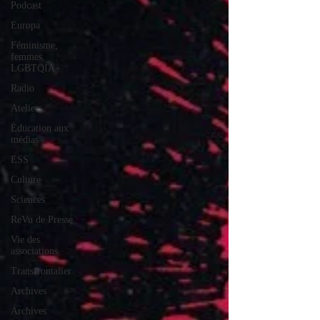
Podcast
Europa
Féminisme,
femmes,
LGBTQIA+
Radio
Ateliers
Éducation aux
médias
ESS
Culture
Sciences
ReVu de Presse
Vie des
associations
Transfrontalier
Archives
Archives