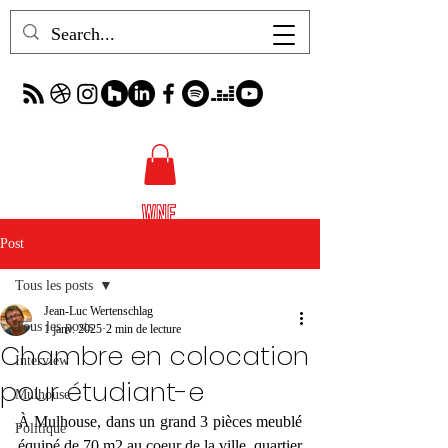
Post
Tous les posts
Jean-Luc Wertenschlag
Tous les posts
1 janv. 2025
2 min de lecture
Chambre en colocation
Interview
pour étudiant-e
Mulhouse
À Mulhouse, dans un grand 3 pièces meublé 
Politique
équipé de 70 m2 au coeur de la ville, quartier 