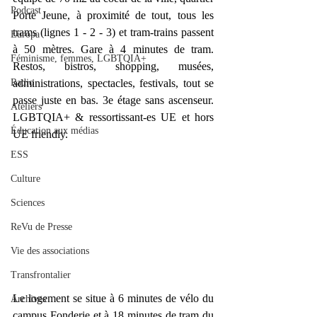
Podcast
Porte Jeune, à proximité de tout, tous les 
trams (lignes 1 - 2 - 3) et tram-trains passent 
Europa
à 50 mètres. Gare à 4 minutes de tram. 
Féminisme, femmes, LGBTQIA+
Restos, bistros, shopping, musées, 
Radio
administrations, spectacles, festivals, tout se 
passe juste en bas. 3e étage sans ascenseur. 
Ateliers
LGBTQIA+ & ressortissant-es UE et hors 
Éducation aux médias
UE friendly.
ESS
Culture
Sciences
ReVu de Presse
Vie des associations
Transfrontalier
Le logement se situe à 6 minutes de vélo du 
Archives
campus Fonderie et à 18 minutes de tram du 