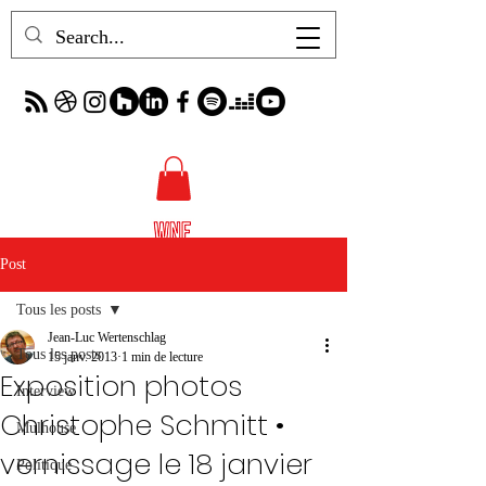
Post
Tous les posts
Jean-Luc Wertenschlag
Tous les posts
15 janv. 2013
1 min de lecture
Exposition photos
Interview
Christophe Schmitt •
Mulhouse
vernissage le 18 janvier
Politique