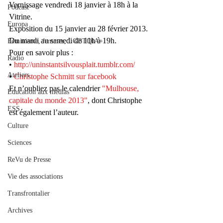
Vernissage vendredi 18 janvier à 18h à la 
Podcast
Vitrine.
Europa
Exposition du 15 janvier au 28 février 2013.
Du mardi au samedi de 11h à 19h.
Féminisme, femmes, LGBTQIA+
Pour en savoir plus :
Radio
• 
http://uninstantsilvousplait.tumblr.com/
Ateliers
• 
Christophe Schmitt sur facebook
Et n’oubliez pas le calendrier 
"Mulhouse, 
Éducation aux médias
capitale du monde 2013"
, dont Christophe 
ESS
est également l’auteur.
Culture
Sciences
ReVu de Presse
Vie des associations
Transfrontalier
Archives