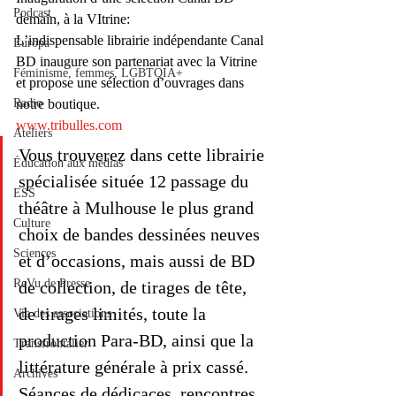
Podcast
demain, à la VItrine:
L’indispensable librairie indépendante Canal 
Europa
BD inaugure son partenariat avec la Vitrine 
Féminisme, femmes, LGBTQIA+
et propose une sélection d’ouvrages dans 
Radio
notre boutique.
www.tribulles.com
Ateliers
Vous trouverez dans cette librairie 
Éducation aux médias
spécialisée située 12 passage du 
ESS
théâtre à Mulhouse le plus grand 
Culture
choix de bandes dessinées neuves 
Sciences
et d’occasions, mais aussi de BD 
ReVu de Presse
de collection, de tirages de tête, 
de tirages limités, toute la 
Vie des associations
production Para-BD, ainsi que la 
Transfrontalier
littérature générale à prix cassé. 
Archives
Séances de dédicaces, rencontres 