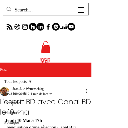
Post
Tous les posts
Jean-Luc Wertenschlag
Tous les posts
10 mai 2012
1 min de lecture
L'esprit BD avec Canal BD
Interview
le 10 mai
Mulhouse
Jeudi 10 Mai à 17h
Politique
Inauguration d’une sélection Canal BD 