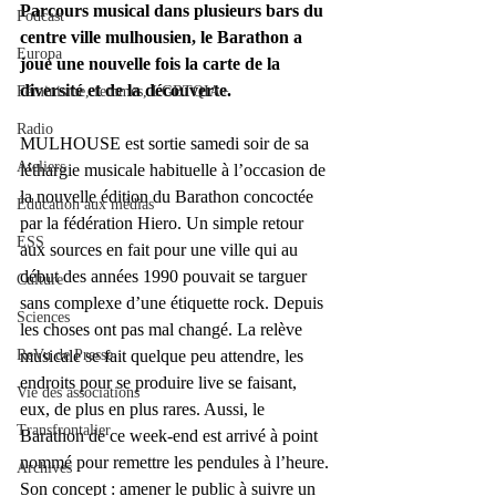
Parcours musical dans plusieurs bars du 
Podcast
centre ville mulhousien, le Barathon a 
Europa
joué une nouvelle fois la carte de la 
diversité et de la découverte.
Féminisme, femmes, LGBTQIA+
Radio
MULHOUSE est sortie samedi soir de sa 
Ateliers
léthargie musicale habituelle à l’occasion de 
la nouvelle édition du Barathon concoctée 
Éducation aux médias
par la fédération Hiero. Un simple retour 
ESS
aux sources en fait pour une ville qui au 
début des années 1990 pouvait se targuer 
Culture
sans complexe d’une étiquette rock. Depuis 
Sciences
les choses ont pas mal changé. La relève 
ReVu de Presse
musicale se fait quelque peu attendre, les 
endroits pour se produire live se faisant, 
Vie des associations
eux, de plus en plus rares. Aussi, le 
Transfrontalier
Barathon de ce week-end est arrivé à point 
nommé pour remettre les pendules à l’heure. 
Archives
Son concept : amener le public à suivre un 