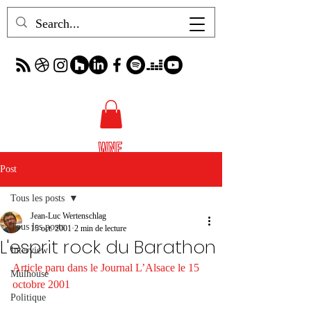
Post
Tous les posts
Jean-Luc Wertenschlag
Tous les posts
15 oct. 2001
2 min de lecture
L'esprit rock du Barathon
Interview
Article paru dans le Journal L’Alsace le 15 
Mulhouse
octobre 2001
Politique