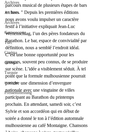
Archives
parcours musical de plusieurs étapes de bars 
en bars. " Depuis les premières éditions 
Archives
nous avons voulu impulser un caractère 
Archives
festif à l’initiative expliquait Jean-Luc 
Gastronomie
Wertenschlag, l’un des pères fondateurs du 
Barathon. Le bar, espace de convivialité par 
Turc
définition, nous a semblé l’endroit idéal. 
Cinéma
C’est une bonne opportunité pour les 
groupes, souvent peu connus, de se produire 
Critique
sur scène. L’idée a visiblement séduit. À tel 
Turquie
point que la formule mulhousienne pourrait 
musique
prendre une dimension d’envergure 
nationale avec une vingtaine de villes 
Pressemitteilung
participant au Barathon du printemps 
prochain. En attendant, samedi soir, c’est 
Sylvie et son accordéon qui en début de 
soirée a donné le ton à l’édition automnale 
mulhousienne au café Montaigne. Chansons 