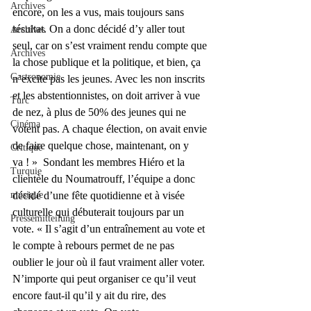
Archives
encore, on les a vus, mais toujours sans 
résultat. On a donc décidé d’y aller tout 
Archives
seul, car on s’est vraiment rendu compte que 
Archives
la chose publique et la politique, et bien, ça 
Gastronomie
n’excite pas les jeunes. Avec les non inscrits 
et les abstentionnistes, on doit arriver à vue 
Turc
de nez, à plus de 50% des jeunes qui ne 
Cinéma
votent pas. A chaque élection, on avait envie 
de faire quelque chose, maintenant, on y 
Critique
va ! »  Sondant les membres Hiéro et la 
Turquie
clientèle du Noumatrouff, l’équipe a donc 
musique
décidé d’une fête quotidienne et à visée 
culturelle qui débuterait toujours par un 
Pressemitteilung
vote. « Il s’agit d’un entraînement au vote et 
le compte à rebours permet de ne pas 
oublier le jour où il faut vraiment aller voter. 
N’importe qui peut organiser ce qu’il veut 
encore faut-il qu’il y ait du rire, des 