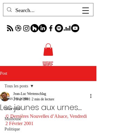
Post
Tous les posts
Jean-Luc Wertenschlag
Tous les posts
2 févr. 2001
2 min de lecture
Les jeunes aux urnes…
Interview
© Dernières Nouvelles d’Alsace, Vendredi 
Mulhouse
2 Février 2001
Politique