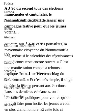
Podcast
A J-90 du second tour des élections 
Europa
municipales et cantonales, le 
Noumatrouff décidait de lancer une 
Féminisme, femmes, LGBTQIA+
campagne festive pour que les jeunes 
Radio
votent…
Ateliers
Aujourd’hui, à J-40 et des poussières, la 
Éducation aux médias
mayonnaise citoyenne du Noumatrouff a 
ESS
pris, même si le calendrier des réjouissances 
quotidiennes reste encore ouvert. « C’est 
Culture
une manifestation compte à rebours » 
Sciences
explique 
Jean–Luc Wertenschlag
 du 
ReVu de Presse
Noumatrouff. « Et c’est très simple, il s’agit 
de faire la fête en pensant aux élections. 
Vie des associations
Lors des dernières échéances, on a 
Transfrontalier
rencontré les politiques pour voir ce qu’on 
pouvait faire pour inciter les jeunes à voter 
Archives
en plus grand nombre. Et cette fois-ci 