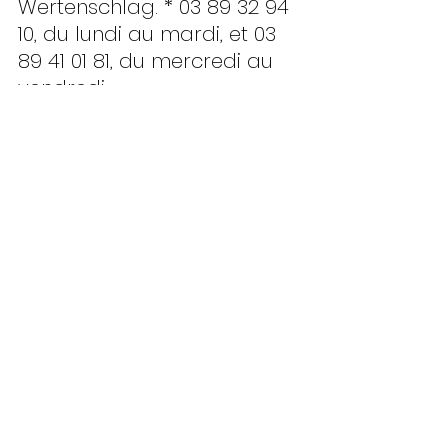
Wertenschlag. * 03 89 32 94 
10, du lundi au mardi, et 03 
89 41 01 81, du mercredi au 
vendredi.
Avec la petite Lucie, apprenons l’urne.
(Photo DNA)
#DNA
#jeunes