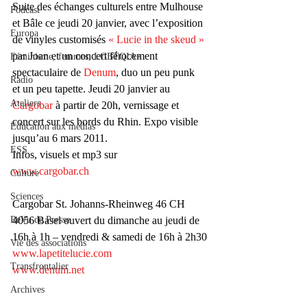
Suite des échanges culturels entre Mulhouse 
Podcast
et Bâle ce jeudi 20 janvier, avec l’exposition 
Europa
de vinyles customisés 
« Lucie in the skeud »
par Joan et un concert férocement 
Féminisme, femmes, LGBTQIA+
spectaculaire de 
Denum
, duo un peu punk 
Radio
et un peu tapette. Jeudi 20 janvier au 
Ateliers
Cargobar
 à partir de 20h, vernissage et 
concert sur les bords du Rhin. Expo visible 
Éducation aux médias
jusqu’au 6 mars 2011.
ESS
Infos, visuels et mp3 sur
www.cargobar.ch
Culture
Sciences
Cargobar St. Johanns-Rheinweg 46 CH 
ReVu de Presse
4056 Basel ouvert du dimanche au jeudi de 
16h à 1h – vendredi & samedi de 16h à 2h30
Vie des associations
www.lapetitelucie.com
Transfrontalier
www.denum.net
Archives