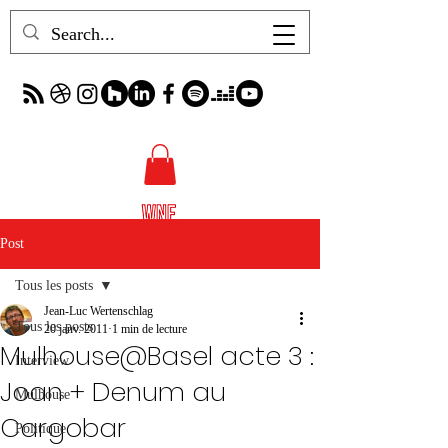
Post
Tous les posts
Jean-Luc Wertenschlag
Tous les posts
20 janv. 2011
1 min de lecture
Mulhouse@Basel acte 3 :
Interview
Joan + Denum au
Mulhouse
Cargobar
Politique