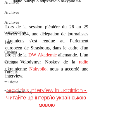
Radio Nakypilo https://radio.nakypilo.ua/
Archives
Archives
Archives
Lors de la session plénière du 26 au 29 
Gastronomie
février 2024, une délégation de journalistes 
ukrainiens s'est rendue au Parlement 
Turc
européen de Strasbourg dans le cadre d'un 
Cinéma
projet de la 
DW Akademie
 allemande. L'un 
d'eux, Volodymyr Noskov de la 
radio
Critique
ukrainienne 
Nakypilo
, nous a accordé une 
Turquie
interview.
musique
read this interview in ukrainian • 
Pressemitteilung
Читайте це інтерв'ю українською 
мовою