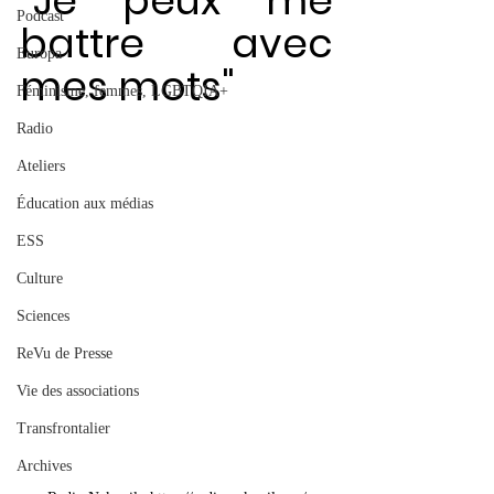
"Je peux me 
Podcast
battre avec 
Europa
mes mots"
Féminisme, femmes, LGBTQIA+
Radio
Ateliers
Éducation aux médias
ESS
Culture
Sciences
ReVu de Presse
Vie des associations
Transfrontalier
Archives