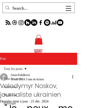
Post
Tous les posts
Anna Kuklìkovà
Tous les posts
10 avr. 2024
5 min de lecture
Volodymyr Noskov,
Interview
journaliste ukrainien
Mulhouse
Dernière mise à jour :
21 déc. 2024
Politique