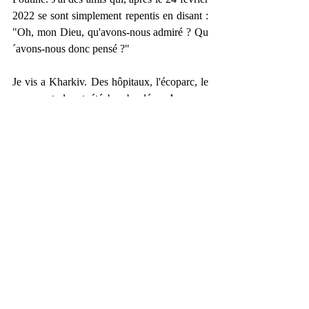
2022 se sont simplement repentis en disant : 
"Oh, mon Dieu, qu'avons-nous admiré ? Qu
´avons-nous donc pensé ?"
Je vis a Kharkiv. Des hôpitaux, l'écoparc, le 
parc central ont été bombardés... Je pense 
aussi aux installations touristiques et 
médicales où les Russes venaient se détendre 
ou se faire soigner. Imaginez, la ligne de 
front était à 300 ou 500 mètres de l'écoparc, 
les bombes et les obus volaient au-dessus des 
animaux. Et des animaux devenaient fous, 
essayaient de s'échapper, frappaient sur les 
barreaux. Il y a eu une énorme opération 
pour les sauver.
Lorsque j'ai parlé des touristes avec la 
direction de cet écoparc, ils m'ont répondu : 