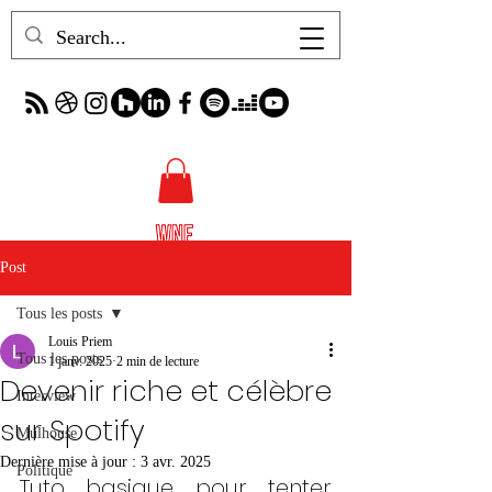
Post
Tous les posts
Louis Priem
Tous les posts
1 janv. 2025
2 min de lecture
Devenir riche et célèbre
Interview
sur Spotify
Mulhouse
Dernière mise à jour :
3 avr. 2025
Politique
Tuto basique pour tenter 