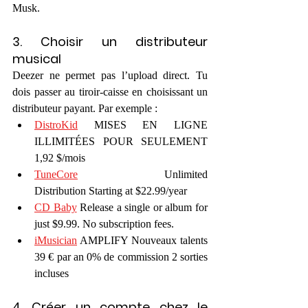
Musk.
3. Choisir un distributeur 
musical
Deezer ne permet pas l’upload direct. Tu 
dois passer au tiroir-caisse en choisissant un 
distributeur payant. Par exemple :
DistroKid
 MISES EN LIGNE 
ILLIMITÉES POUR SEULEMENT 
1,92 $/mois
TuneCore
 Unlimited 
Distribution Starting at $22.99/year
CD Baby
 Release a single or album for 
just $9.99. No subscription fees.
iMusician
 AMPLIFY Nouveaux talents 
39 € par an 0% de commission 2 sorties 
incluses
4. Créer un compte chez le 