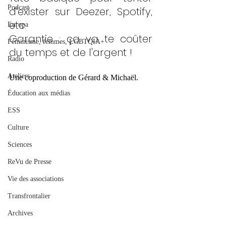
Podcast
d'exister sur Deezer, Spotify, 
etc. 
Europa
Garantie : ça va te coûter 
Féminisme, femmes, LGBTQIA+
du temps et de l'argent !
Radio
Ateliers
Une coproduction de Gérard & Michaël.
Éducation aux médias
ESS
Culture
Sciences
ReVu de Presse
Vie des associations
Transfrontalier
Archives