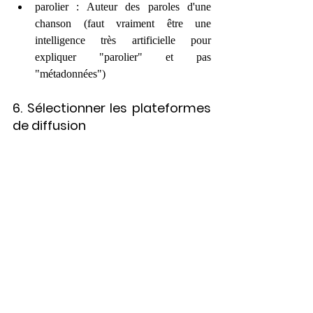
parolier : Auteur des paroles d'une 
chanson (faut vraiment être une 
intelligence très artificielle pour 
expliquer "parolier" et pas 
"métadonnées")
6. Sélectionner les plateformes 
de diffusion
Coche 
Deezer
 ainsi que les autres 
plateformes souhaitées (Spotify, Apple 
Music, etc…).
Définis une 
date de sortie
.
7. Vérification et validation
Relis bien toutes les informations. Demande 
à ta mère de relire aussi.
Soumets ton morceau pour validation (cela 
peut prendre quelques jours).