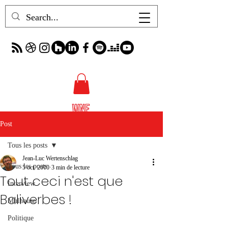
Post
Tous les posts
Jean-Luc Wertenschlag
Tous les posts
5 oct. 2010
3 min de lecture
Tout ceci n'est que
Interview
Baliverbes !
Mulhouse
Politique