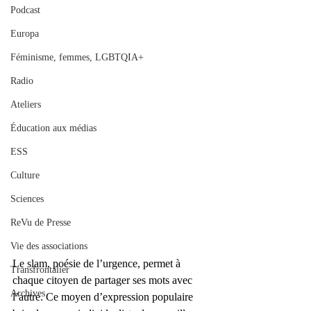
Podcast
Europa
Féminisme, femmes, LGBTQIA+
Radio
Ateliers
Éducation aux médias
ESS
Culture
Sciences
ReVu de Presse
Vie des associations
Le slam, poésie de l’urgence, permet à 
Transfrontalier
chaque citoyen de partager ses mots avec 
Archives
l’autre. Ce moyen d’expression populaire 