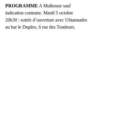
PROGRAMME
 A Mulhouse sauf 
indication contraire. Mardi 5 octobre 
20h30 : soirée d’ouverture avec Ubiannades 
au bar le Duplex, 6 rue des Tondeurs. 
Mercredi 6 octobre : présentation de la 
Ligue Slam de France à Old School, 53 
avenue Kennedy à 18h, tournoi à partir de 
20h30 aux Copains d’Abord 13 rue Pasteur. 
Jeudi 7 octobre : « Fil(e)TextProtocol » par 
JDHz, lecture de textes à la librairie Bisey 
place de la Réunion à 18h15, scène ouverte 
spoken word animée par Mista Nove au bar 
le Duplex à 22h30. Vendredi 8 octobre 
20h30 à Illkirch-Graffenstaden (67) : 
premier « grand » tournoi de slam de 
l’Illiade, animé par Ubic et JDHz. Samedi 9 
octobre à la salle des fêtes, complexe sportif 
de Chalampé : journée détente et découverte 