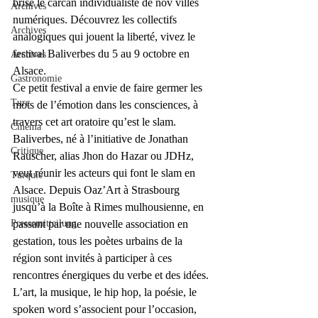
brise le carcan individualiste de nov villes 
Archives
numériques. Découvrez les collectifs 
Archives
analogiques qui jouent la liberté, vivez le 
festival Baliverbes du 5 au 9 octobre en 
Archives
Alsace.
Gastronomie
Ce petit festival a envie de faire germer les 
Turc
mots de l’émotion dans les consciences, à 
travers cet art oratoire qu’est le slam. 
Cinéma
Baliverbes, né à l’initiative de Jonathan 
Critique
Rauscher, alias Jhon do Hazar ou JDHz, 
veut réunir les acteurs qui font le slam en 
Turquie
Alsace. Depuis Oaz’Art à Strasbourg 
musique
jusqu’à la Boîte à Rimes mulhousienne, en 
Pressemitteilung
passant par une nouvelle association en 
gestation, tous les poètes urbains de la 
région sont invités à participer à ces 
rencontres énergiques du verbe et des idées. 
L’art, la musique, le hip hop, la poésie, le 
spoken word s’associent pour l’occasion, 