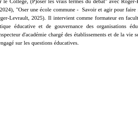
 le Collège, (P)oser les vrais termes du débat" avec Roger-F
4), "Oser une école commune -  Savoir et agir pour faire so
er-Levrault, 2025). Il intervient comme formateur en faculté
tique éducative et de gouvernance des organisations éduc
inspecteur d'académie chargé des établissements et de la vie sco
engagé sur les questions éducatives.