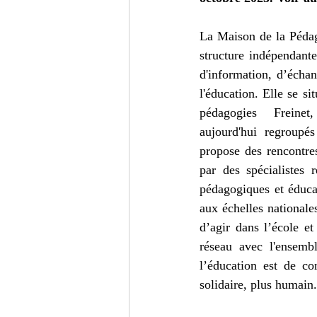
Turc
Cinéma
Critiqu
La Maison de la Pédag
structure indépendante
d'information, d’échan
l'éducation. Elle se s
pédagogies Freine
aujourd'hui regroupé
propose des rencontres
par des spécialistes r
pédagogiques et éducat
aux échelles nationales
d’agir dans l’école e
réseau avec l'ensembl
l’éducation est de co
solidaire, plus humain.