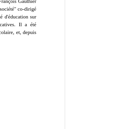
rançois Gauthier 
ciété" co-dirigé 
 d'éducation sur 
atives. Il a été 
laire, et, depuis 