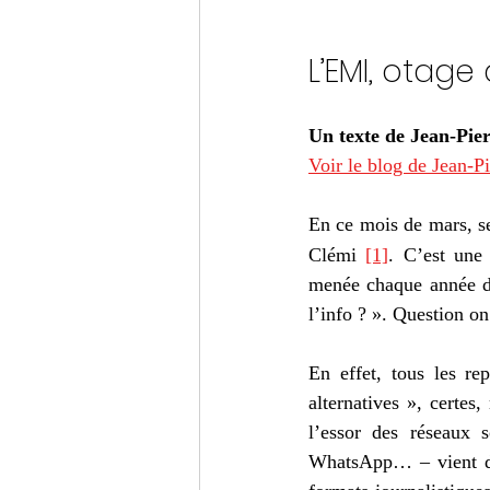
L’EMI, otage
Un texte de Jean-Pie
Voir le blog de Jean-P
En ce mois de mars, se
Clémi 
[1]
. C’est une
menée chaque année da
l’info ? ». Question o
En effet, tous les re
alternatives », certes,
l’essor des réseaux 
WhatsApp… – vient de 