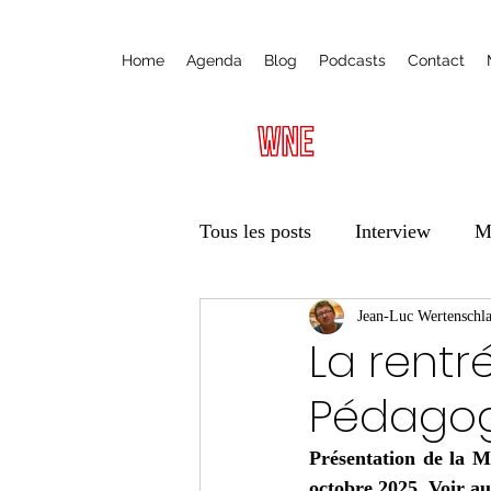
Home
Agenda
Blog
Podcasts
Contact
Tous les posts
Interview
M
Radio
Ateliers
Jean-Luc Wertenschl
Éduca
La rentr
Pédagog
Vie des associations
Trans
Présentation de la M
octobre 2025. Voir au