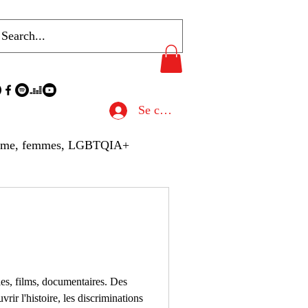
Se connecter
sme, femmes, LGBTQIA+
u de Presse
hives
Gastronomie
ries, films, documentaires. Des
rir l'histoire, les discriminations