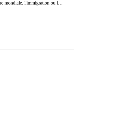
ue mondiale, l'immigration ou la
 1. SÉRIES H24 : 24 heures dans
Sex Parlement Sambre
RES La blanchiment des
ne nation Et l'homme créa la
omme intègre Hongkong, géné