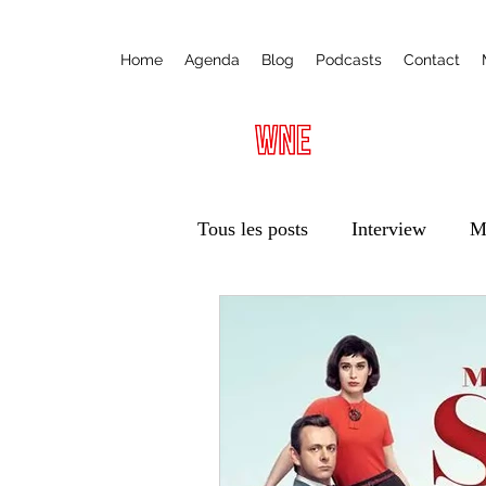
Home
Agenda
Blog
Podcasts
Contact
Tous les posts
Interview
M
Radio
Ateliers
Éduca
Vie des associations
Trans