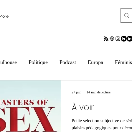
More
ulhouse
Politique
Podcast
Europa
Fémini
tion aux médias
ESS
Culture
Sciences
ReV
27 juin
14 min de lecture
À voir
frontalier
Archives
Archives
Archives
Arc
Petite sélection subjective de sé
plaisirs pédagogiques pour découv