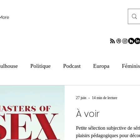
More
ulhouse
Politique
Podcast
Europa
Fémini
tion aux médias
ESS
Culture
Sciences
ReV
27 juin
14 min de lecture
À voir
frontalier
Archives
Archives
Archives
Arc
Petite sélection subjective de sé
plaisirs pédagogiques pour découv