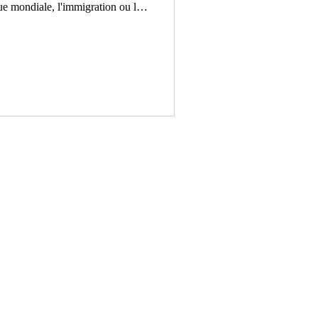
ue mondiale, l'immigration ou la
 1. SÉRIES H24 : 24 heures dans
Sex Parlement Sambre
RES La blanchiment des
ne nation Et l'homme créa la
omme intègre Hongkong, géné