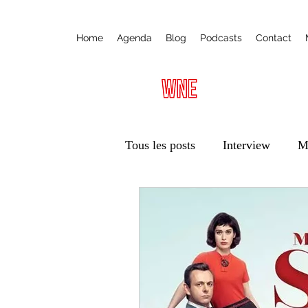
Home
Agenda
Blog
Podcasts
Contact
Tous les posts
Interview
M
Radio
Ateliers
Éduca
Vie des associations
Trans