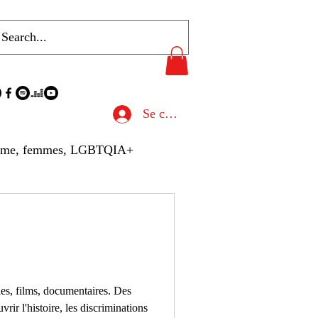
Se connecter
sme, femmes, LGBTQIA+
u de Presse
hives
Gastronomie
ries, films, documentaires. Des
rir l'histoire, les discriminations