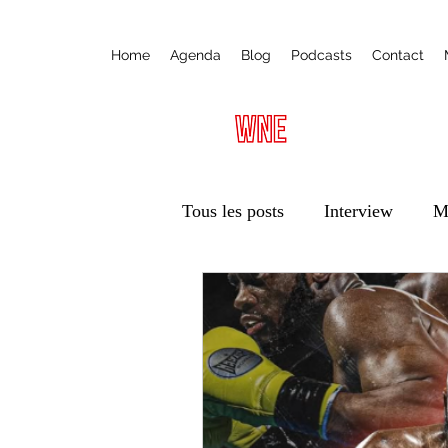
Home
Agenda
Blog
Podcasts
Contact
Tous les posts
Interview
M
Radio
Ateliers
Éduca
Vie des associations
Trans