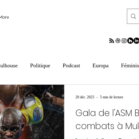
More
ulhouse
Politique
Podcast
Europa
Fémini
tion aux médias
ESS
Culture
Sciences
ReV
20 déc. 2025
5 min de lecture
Gala de l'ASM B
frontalier
Archives
Archives
Archives
Arc
combats à Mu