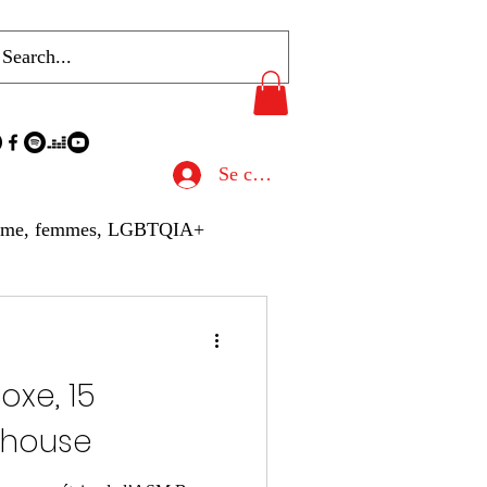
Se connecter
sme, femmes, LGBTQIA+
u de Presse
oxe, 15
hives
Gastronomie
lhouse