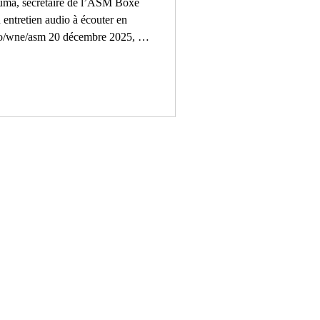
ma, secrétaire de l’ASM Boxe
entretien audio à écouter en
.co/wne/asm 20 décembre 2025, au
ouse. Un gala de boxe géant :
 Notre gala annuel, c’est notre
e occasion de célébrer Mulhouse
ite les différents