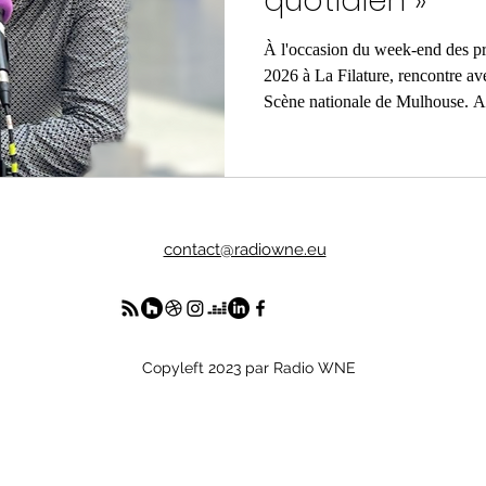
quotidien »
e
Turquie
musique
Pressemitteilung
À l'occasion du week-end des pra
2026 à La Filature, rencontre av
Scène nationale de Mulhouse. Au 
sur la place des pratiques urbain
les enjeux de démocratisation cu
publics, les relations entre culture
du financement des grandes instit
également son pa
contact@radiowne.eu
Copyleft 2023 par Radio WNE