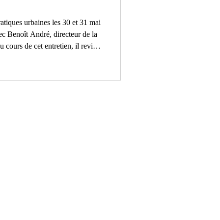
tiques urbaines les 30 et 31 mai
ec Benoît André, directeur de la
cours de cet entretien, il revient
es dans un établissement culturel,
lturelle, le renouvellement des
 et territoire, ainsi que les défis
utions culturelles. Il évoque