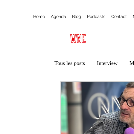
Home
Agenda
Blog
Podcasts
Contact
Tous les posts
Interview
M
Radio
Ateliers
Éduca
Vie des associations
Trans