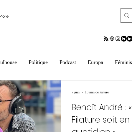
More
ulhouse
Politique
Podcast
Europa
Fémini
tion aux médias
ESS
Culture
Sciences
ReV
7 juin
13 min de lecture
Benoît André : 
frontalier
Archives
Archives
Archives
Arc
Filature soit en