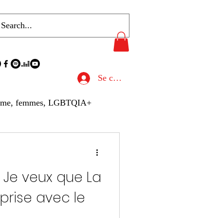
Se connecter
sme, femmes, LGBTQIA+
u de Presse
« Je veux que La
hives
Gastronomie
 prise avec le