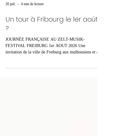
20 juil.
4 min de lecture
Un tour à Fribourg le 1er août
?
JOURNÉE FRANÇAISE AU ZELT-MUSIK-
FESTIVAL FREIBURG 1er AOUT 2026 Une
invitation de la ville de Freiburg aux mulhousiens et aux
mulhousiennes. Écoutez l'entretien avec Manuel Geist
(Stadt Freiburg) qui nous présente cette journée.
Programme de la Journée INFOS DE
FRANÇALLEMAGNE 15h30 à 20h Des stands
d'information et de rencontre vous accueillent sur tout le
site pour favoriser les échanges. Avec Radio WNE •
Strasbourg Music Week • Noumatrouff • Artrhena •
Artforum³ • Europop