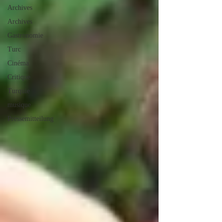
Archives
Archives
Gastronomie
Turc
Cinéma
Critique
Turquie
musique
Pressemitteilung