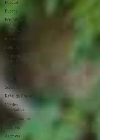
Podcast
Europa
Féminisme,
femmes,
LGBTQIA+
Radio
Ateliers
Éducation aux
médias
ESS
Culture
Sciences
ReVu de Presse
Vie des
associations
Transfrontalier
Archives
Archives