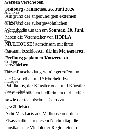
werden verschoben
Archives
Freiburg / Mulhouse, 26. Juni 2026
Archives
Aufgrund der angekündigten extremen 
Archives
Hitze und der außergewöhnlichen 
Wetterbedingungen am 
Sonntag, 28. Juni
, 
Gastronomie
haben die Veranstalter von 
HOPLA 
Turc
MULHOUSE!
 gemeinsam mit ihren 
Partnern beschlossen, 
die im Mensagarten 
Cinéma
Freiburg geplanten Konzerte zu 
Critique
verschieben
.
Turquie
Diese Entscheidung wurde getroffen, um 
die Gesundheit und Sicherheit des 
musique
Publikums, der Künstlerinnen und Künstler, 
Pressemitteilung
der ehrenamtlichen Helferinnen und Helfer 
sowie der technischen Teams zu 
gewährleisten.
Acht Musikacts aus Mulhouse und dem 
Elsass sollten an diesem Nachmittag die 
musikalische Vielfalt der Region einem 