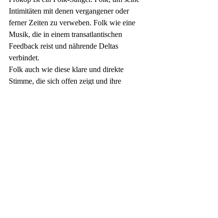
Intimitäten mit denen vergangener oder 
ferner Zeiten zu verweben. Folk wie eine 
Musik, die in einem transatlantischen 
Feedback reist und nährende Deltas 
verbindet.
Folk auch wie diese klare und direkte 
Stimme, die sich offen zeigt und ihre 
Widersprüche ohne Schutz preisgibt. Eine 
Stimme aus Kehle und Herz, von 
entwaffnender Aufrichtigkeit, selbst wenn 
sie sich erhebt oder hingibt. Sie singt in der 
ersten Person, jener Person, die Schicksale 
mehr als jede andere verbindet.“