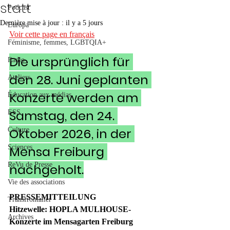
statt
Podcast
Dernière mise à jour :
il y a 5 jours
Europa
Voir cette page en français
Féminisme, femmes, LGBTQIA+
Die ursprünglich für 
Radio
den 28. Juni geplanten 
Ateliers
Konzerte werden am 
Éducation aux médias
Samstag, den 24. 
ESS
Oktober 2026, in der 
Culture
Sciences
Mensa Freiburg 
ReVu de Presse
nachgeholt.
Vie des associations
PRESSEMITTEILUNG
Transfrontalier
Hitzewelle: HOPLA MULHOUSE-
Archives
Konzerte im Mensagarten Freiburg 