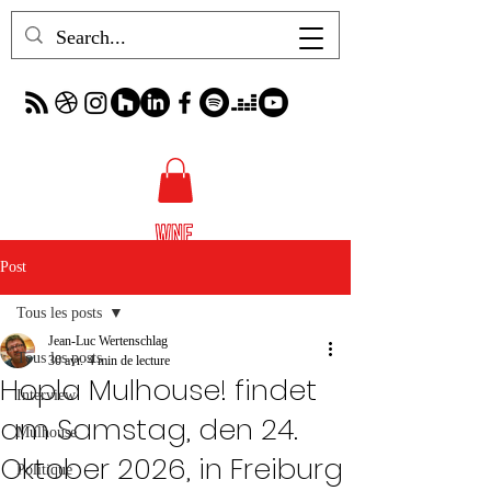
Post
Tous les posts
Jean-Luc Wertenschlag
Tous les posts
30 avr.
4 min de lecture
Hopla Mulhouse! findet
Interview
am Samstag, den 24.
Mulhouse
Oktober 2026, in Freiburg
Politique