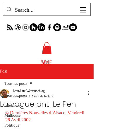
Post
Tous les posts
Jean-Luc Wertenschlag
Tous les posts
26 avr. 2002
2 min de lecture
La vague anti Le Pen
Interview
© Dernières Nouvelles d’Alsace, Vendredi 
Mulhouse
26 Avril 2002
Politique