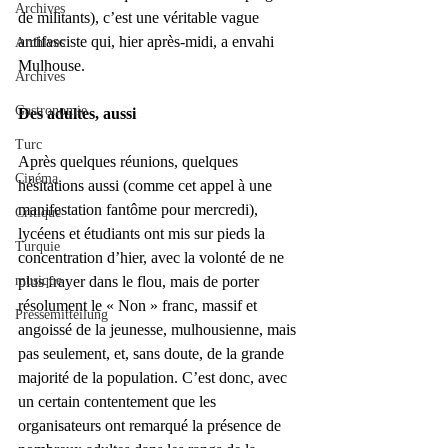
Archives
de militants), c’est une véritable vague 
antifasciste qui, hier après-midi, a envahi 
Archives
Mulhouse.
Archives
Gastronomie
Des adultes, aussi
Turc
Après quelques réunions, quelques 
Cinéma
hésitations aussi (comme cet appel à une 
manifestation fantôme pour mercredi), 
Critique
lycéens et étudiants ont mis sur pieds la 
Turquie
concentration d’hier, avec la volonté de ne 
musique
plus frayer dans le flou, mais de porter 
résolument le « Non » franc, massif et 
Pressemitteilung
angoissé de la jeunesse, mulhousienne, mais 
pas seulement, et, sans doute, de la grande 
majorité de la population. C’est donc, avec 
un certain contentement que les 
organisateurs ont remarqué la présence de 