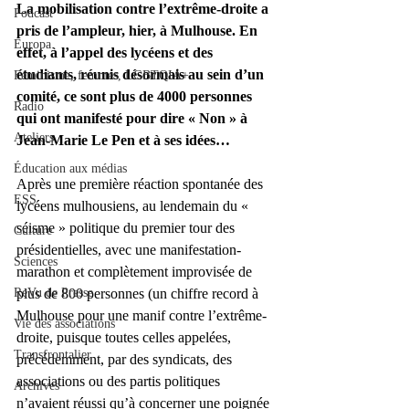
La mobilisation contre l’extrême-droite a 
Podcast
pris de l’ampleur, hier, à Mulhouse. En 
Europa
effet, à l’appel des lycéens et des 
étudiants, réunis désormais au sein d’un 
Féminisme, femmes, LGBTQIA+
comité, ce sont plus de 4000 personnes 
Radio
qui ont manifesté pour dire « Non » à 
Ateliers
Jean-Marie Le Pen et à ses idées…
Éducation aux médias
Après une première réaction spontanée des 
ESS
lycéens mulhousiens, au lendemain du « 
séisme » politique du premier tour des 
Culture
présidentielles, avec une manifestation-
Sciences
marathon et complètement improvisée de 
ReVu de Presse
plus de 800 personnes (un chiffre record à 
Mulhouse pour une manif contre l’extrême-
Vie des associations
droite, puisque toutes celles appelées, 
Transfrontalier
précédemment, par des syndicats, des 
associations ou des partis politiques 
Archives
n’avaient réussi qu’à concerner une poignée 