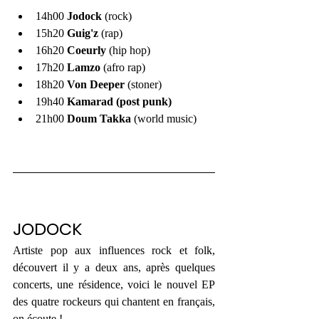
14h00 
Jodock
 (rock)
15h20 
Guig'z
 (rap)
16h20 
Coeurly
 (hip hop)
17h20 
Lamzo
 (afro rap)
18h20 
Von Deeper
 (stoner)
19h40 
Kamarad (post punk)
21h00 
Doum Takka
 (world music)
JODOCK
Artiste pop aux influences rock et folk, 
découvert il y a deux ans, après quelques 
concerts, une résidence, voici le nouvel EP 
des quatre rockeurs qui chantent en français, 
on écoute ! 