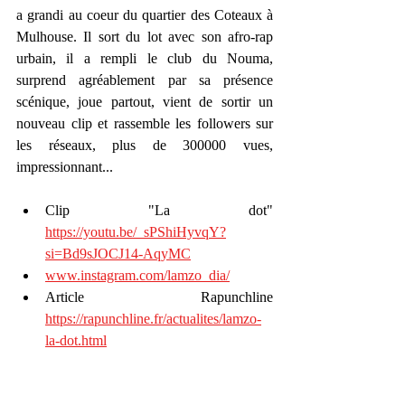
a grandi au coeur du quartier des Coteaux à 
Mulhouse. Il sort du lot avec son afro-rap 
urbain, il a rempli le club du Nouma, 
surprend agréablement par sa présence 
scénique, joue partout, vient de sortir un 
nouveau clip et rassemble les followers sur 
les réseaux, plus de 300000 vues, 
impressionnant... 
Clip "La dot" 
https://youtu.be/_sPShiHyvqY?
si=Bd9sJOCJ14-AqyMC
www.instagram.com/lamzo_dia/
Article Rapunchline 
https://rapunchline.fr/actualites/lamzo-
la-dot.html