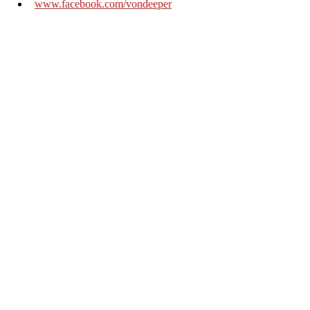
www.facebook.com/vondeeper
Von Deeper - Wood Stock Guitares Live