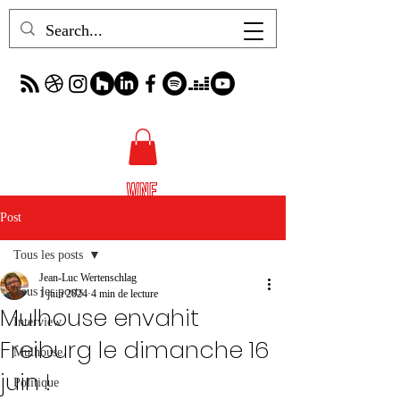
Post
Tous les posts
Jean-Luc Wertenschlag
Tous les posts
1 juin 2024
4 min de lecture
Mulhouse envahit
Interview
Freiburg le dimanche 16
Mulhouse
juin !
Politique