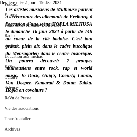
Dernière mise à jour :
19 déc. 2024
Podcast
Les artistes musiciens de Mulhouse partent 
Europa
à la rencontre des allemands de Freiburg, à 
l'occasion d'une scène HOPLA MILHUSA 
Féminisme, femmes, LGBTQIA+
le dimanche 16 juin 2024 à partir de 14h 
Radio
au coeur de la cité badoise. C'est tout 
gratuit, plein air, dans le cadre bucolique 
Ateliers
du Mensagarten dans le centre historique. 
Éducation aux médias
On pourra découvrir 7 groupes 
ESS
mulhousiens entre rock, rap et world 
music: Jo Dock, Guig'z, Coeurly, Lamzo, 
Culture
Von Deeper, Kamarad & Doum Takka. 
Sciences
Hopla on covoiture ?
ReVu de Presse
Vie des associations
Transfrontalier
Archives