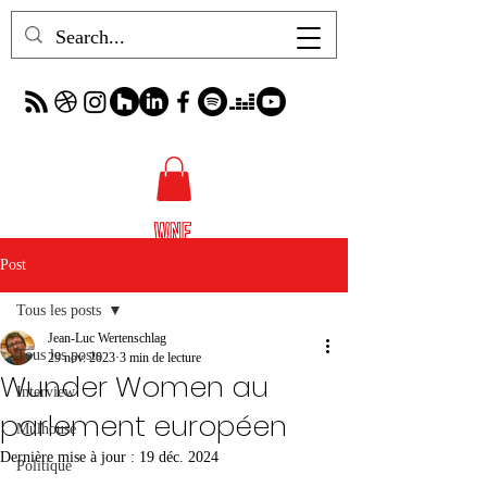
Post
Tous les posts
Jean-Luc Wertenschlag
Tous les posts
29 nov. 2023
3 min de lecture
Wunder Women au
Interview
parlement européen
Mulhouse
Dernière mise à jour :
19 déc. 2024
Politique