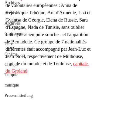
Archives
de volontaires européennes : Anna de 
République Tchèque, Ani d'Arménie, Lizi et 
Archives
Gvantsa de Géorgie, Elena de Russie, Sara 
Archives
d'Espagne, Nada de Tunisie, sans oublier 
Gastronomie
Julien, alsacien pure souche - et l'apparition 
de Bernadette. Ce groupe de 7 nationalités 
Turc
différentes était accompagné par Jean-Luc et 
Cinéma
Jean-Noël, respectivement de Mulhouse, 
capitale du monde, et de Toulouse, 
capitale 
Critique
du Groland
.
Turquie
musique
Pressemitteilung