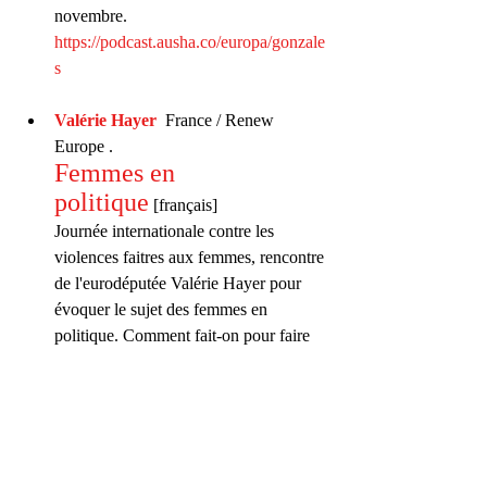
novembre. 
https://podcast.ausha.co/europa/gonzale
s
Valérie Hayer
  France / Renew 
Europe . 
Femmes en 
politique
 [français]
Journée internationale contre les 
violences faitres aux femmes, rencontre 
de l'eurodéputée Valérie Hayer pour 
évoquer le sujet des femmes en 
politique. Comment fait-on pour faire 
évoluer les choses ? La MEP du 
groupe Renew Europe répond. 
https://podcast.ausha.co/europa/hayer