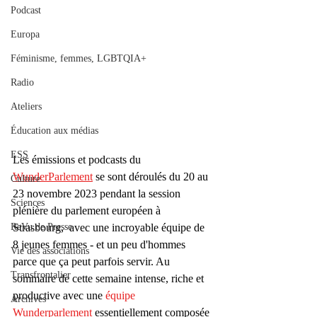
Podcast
Europa
Féminisme, femmes, LGBTQIA+
Radio
Ateliers
Éducation aux médias
ESS
Les émissions et podcasts du 
WunderParlement
 se sont déroulés du 20 au 
Culture
23 novembre 2023 pendant la session 
Sciences
plénière du parlement européen à 
ReVu de Presse
Strasbourg,  avec une incroyable équipe de 
8 jeunes femmes - et un peu d'hommes 
Vie des associations
parce que ça peut parfois servir. Au 
Transfrontalier
sommaire de cette semaine intense, riche et 
productive avec une 
équipe 
Archives
Wunderparlement
 essentiellement composée 