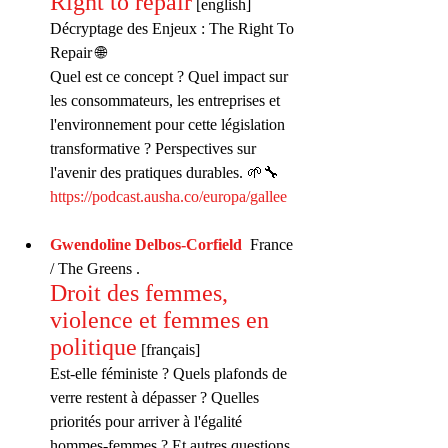
Right to repair
 [english]
Décryptage des Enjeux : The Right To 
Repair 🌐
Quel est ce concept ? Quel impact sur 
les consommateurs, les entreprises et 
l'environnement pour cette législation 
transformative ? Perspectives sur 
l'avenir des pratiques durables. 🌱🔧 
https://podcast.ausha.co/europa/gallee
Gwendoline Delbos-Corfield
  France 
/ The Greens . 
Droit des femmes, 
violence et femmes en 
politique
 [français]
Est-elle féministe ? Quels plafonds de 
verre restent à dépasser ? Quelles 
priorités pour arriver à l'égalité 
hommes-femmes ? Et autres questions 