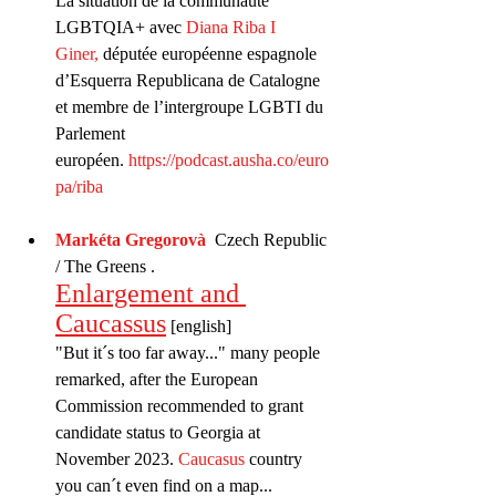
La situation de la communauté 
LGBTQIA+ avec 
Diana Riba I 
Giner,
 députée européenne espagnole 
d’Esquerra Republicana de Catalogne 
et membre de l’intergroupe LGBTI du 
Parlement 
européen. 
https://podcast.ausha.co/euro
pa/riba
Markéta Gregorovà
  Czech Republic 
/ The Greens . 
Enlargement and 
Caucassus
 [english] 
"But it´s too far away..." many people 
remarked, after the European 
Commission recommended to grant 
candidate status to Georgia at 
November 2023. 
Caucasus
 country 
you can´t even find on a map... 