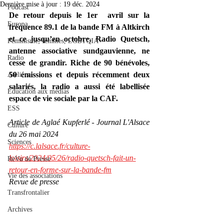
Dernière mise à jour :
19 déc. 2024
Podcast
De retour depuis le 1er  avril sur la 
Europa
fréquence 89.1 de la bande FM à Altkirch 
et ce jusqu’en octobre, Radio Quetsch, 
Féminisme, femmes, LGBTQIA+
antenne associative sundgauvienne, ne 
Radio
cesse de grandir. Riche de 90 bénévoles, 
50 émissions et depuis récemment deux 
Ateliers
salariés, la radio a aussi été labellisée 
Éducation aux médias
espace de vie sociale par la CAF.
ESS
Article de Aglaé Kupferlé - Journal L'Alsace 
Culture
du 26 mai 2024
Sciences
https://c.lalsace.fr/culture-
loisirs/2024/05/26/radio-quetsch-fait-un-
ReVu de Presse
retour-en-forme-sur-la-bande-fm
Vie des associations
Revue de presse
Transfrontalier
Archives