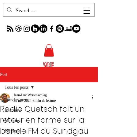
Post
Tous les posts
Jean-Luc Wertenschlag
Tous les posts
25 mai 2024
3 min de lecture
Radio Quetsch fait un
Interview
retour en forme sur la
Mulhouse
bande FM du Sundgau
Politique