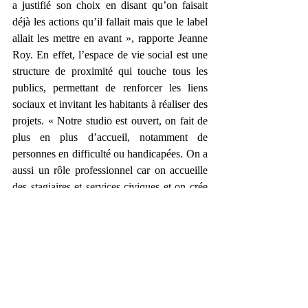
a justifié son choix en disant qu’on faisait 
déjà les actions qu’il fallait mais que le label 
allait les mettre en avant », rapporte Jeanne 
Roy. En effet, l’espace de vie social est une 
structure de proximité qui touche tous les 
publics, permettant de renforcer les liens 
sociaux et invitant les habitants à réaliser des 
projets. « Notre studio est ouvert, on fait de 
plus en plus d’accueil, notamment de 
personnes en difficulté ou handicapées. On a 
aussi un rôle professionnel car on accueille 
des stagiaires et services civiques et on crée 
du lien entre les jeunes et les instances du 
territoire. Sans compter l’éducation aux 
médias dans les collèges sundgauviens ou les 
liens qu’on crée lors d’émissions comme 
celle enregistrée à la Résidence pour 
personnes âgées Heimelig à Seppois-le-Bas, 
avec six jeunes de la Mission Locale Saint-