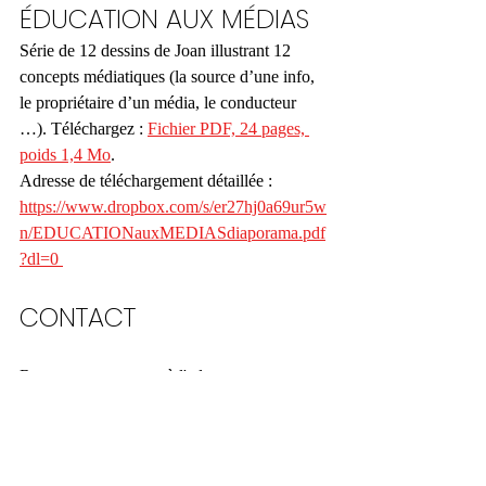
ÉDUCATION AUX MÉDIAS 
Série de 12 dessins de Joan illustrant 12 
concepts médiatiques (la source d’une info, 
le propriétaire d’un média, le conducteur 
…). Téléchargez : 
Fichier PDF, 24 pages, 
poids 1,4 Mo
.
Adresse de téléchargement détaillée :
https://www.dropbox.com/s/er27hj0a69ur5w
n/EDUCATIONauxMEDIASdiaporama.pdf
?dl=0 
CONTACT
Retrouvez cette page à l'adresse : 
http://asso.radiowne.eu
Pour toute question, suggestion, échange, 
n’hésitez pas, contactez-nous :