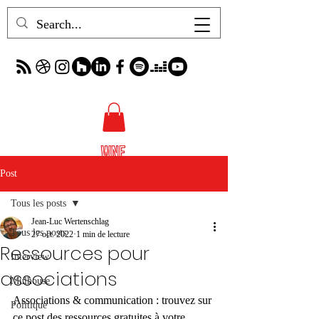
Post
Tous les posts
Jean-Luc Wertenschlag
Tous les posts
27 oct. 2022
1 min de lecture
Ressources pour
Interview
associations
Mulhouse
Associations & communication : trouvez sur 
Politique
ce post des ressources gratuites à votre 