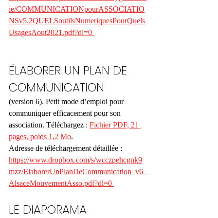
ie/COMMUNICATIONpourASSOCIATIO
NSv5.2QUELSoutilsNumeriquesPourQuels
UsagesAout2021.pdf?dl=0 
ÉLABORER UN PLAN DE 
COMMUNICATION 
(version 6). Petit mode d’emploi pour 
communiquer efficacement pour son 
association. Téléchargez : 
Fichier PDF, 21 
pages, poids 1,2 Mo
.
Adresse de téléchargement détaillée :
https://www.dropbox.com/s/wcczpehcgnk9
mzz/ElaborerUnPlanDeCommunication_v6_
AlsaceMouvementAsso.pdf?dl=0 
LE DIAPORAMA 