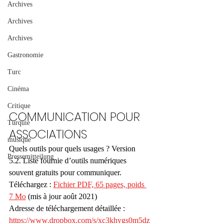
Archives
Archives
Archives
Gastronomie
Turc
Cinéma
Critique
COMMUNICATION POUR 
Turquie
ASSOCIATIONS 
musique
Quels outils pour quels usages ? Version 
Pressemitteilung
5.2. Liste fournie d’outils numériques 
souvent gratuits pour communiquer. 
Téléchargez : 
Fichier PDF, 65 pages, poids 
7 Mo
 (mis à jour août 2021)
Adresse de téléchargement détaillée :
https://www.dropbox.com/s/xc3khygs0m5dz