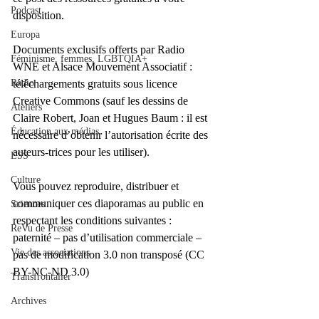
Podcast
disposition.
Europa
Documents exclusifs offerts par Radio 
Féminisme, femmes, LGBTQIA+
WNE et Alsace Mouvement Associatif : 
Radio
téléchargements gratuits sous licence 
Creative Commons (sauf les dessins de 
Ateliers
Claire Robert, Joan et Hugues Baum : il est 
Éducation aux médias
nécessaire d’obtenir l’autorisation écrite des 
auteurs-trices pour les utiliser). 
ESS
Culture
Vous pouvez reproduire, distribuer et 
communiquer ces diaporamas au public en 
Sciences
respectant les conditions suivantes : 
ReVu de Presse
paternité – pas d’utilisation commerciale – 
Vie des associations
pas de modification 3.0 non transposé (CC 
BY-NC-ND 3.0)
Transfrontalier
Archives