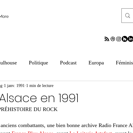
More
ulhouse
Politique
Podcast
Europa
Fémini
ag
tion aux médias
1 janv. 1991
1 min de lecture
ESS
Culture
Sciences
ReV
Alsace en 1991
PRÉHISTOIRE DU ROCK 
frontalier
Archives
Archives
Archives
Arc
s anciens combattants, une bien bonne archive Radio France A