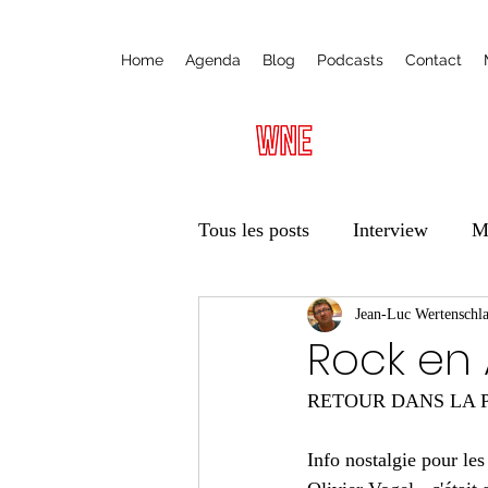
Home
Agenda
Blog
Podcasts
Contact
Tous les posts
Interview
M
Radio
Ateliers
Jean-Luc Wertenschl
Éduca
Rock en 
RETOUR DANS LA 
Vie des associations
Trans
Info nostalgie pour le