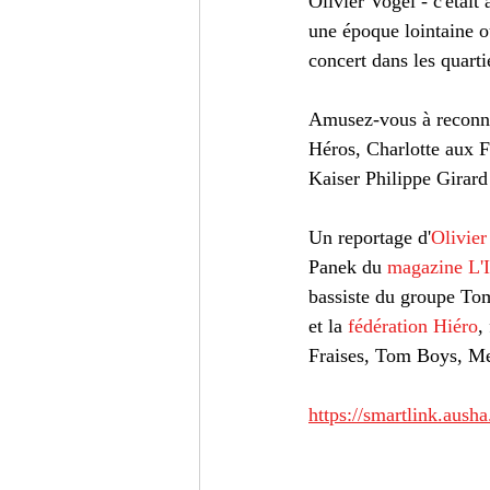
Olivier Vogel - c'était 
Turc
Cinéma
Critiqu
une époque lointaine o
concert dans les quarti
Amusez-vous à reconna
Héros, Charlotte aux F
Kaiser Philippe Girard 
Un reportage d'
Olivier
Panek du 
magazine L'I
bassiste du groupe To
et la 
fédération Hiéro
,
Fraises, Tom Boys, Mer
https://smartlink.aush