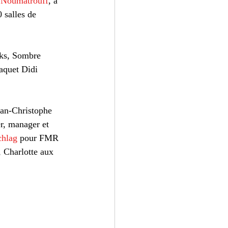
 
Noumatrouff
, à 
0 salles de 
ks, Sombre 
aquet Didi 
ean-Christophe 
r, manager et 
chlag
 pour FMR 
 Charlotte aux 