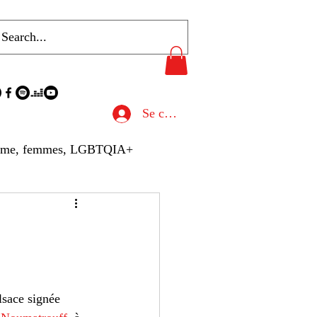
Se connecter
sme, femmes, LGBTQIA+
u de Presse
hives
Gastronomie
lsace signée 