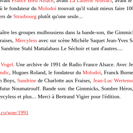
avant 
France Bleu Alsace
, avant 
La Laiterie Artefact
, avant le
e
Turquie
musique
Pressemitteilung
ù le fondateur du 
Molodoï
 trouvait qu'il valait mieux faire 10
ers de
 Strasbourg
 plutôt qu'une seule... 
ître les groupes mulhousiens dans la bande-son, the Gimmic
raises, 
Mercyless
 avec sur scène Michèle Saquet Jean-Yves S
Sandrine Stahl Mattalabass Le Séchoir et tant d'autres....
 Vogel
. Une archive de 1991 de Radio France Alsace. Avec J
ndic
, Hugues Roland, le fondateur du 
Molodoï
, Franck Borne
m Boys, 
Sandrine
 de Charlotte aux Fraises, 
Jean-Luc Wertens
 futur Noumatrouff. Bande son: the Gimmicks, Sombre Héros,
cyless et plus... Merci à Bertrand Vigier pour l'édition.
a.co/wne/1991