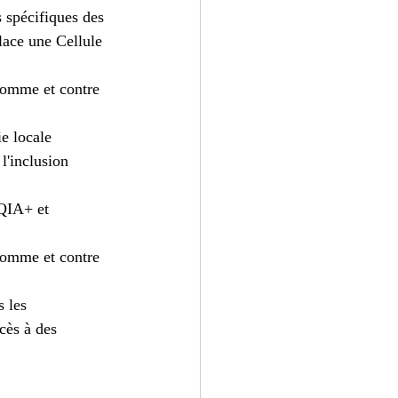
 spécifiques des 
ace une Cellule 
homme et contre 
e locale
l'inclusion 
QIA+ et 
homme et contre 
 les 
cès à des 