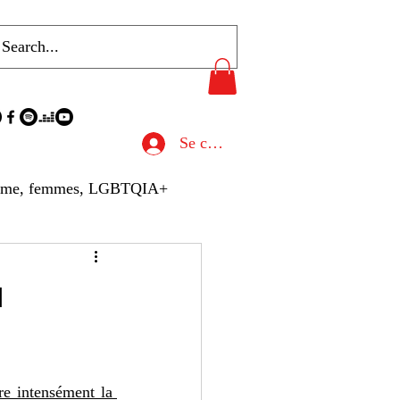
Se connecter
sme, femmes, LGBTQIA+
u de Presse
à
hives
Gastronomie
 intensément la 