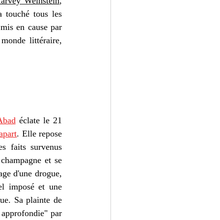
arvey Weinstein
, 
 touché tous les 
 mis en cause par 
onde littéraire, 
Abad
 éclate le 21 
apart
.
 Elle repose 
s faits survenus 
 champagne et se 
age d'une drogue, 
l imposé et une 
ue. Sa plainte de 
 approfondie" par 