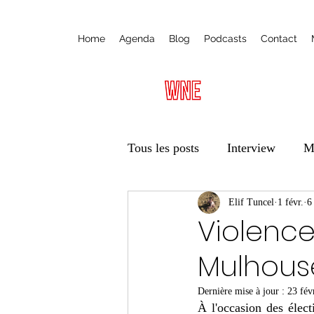
Home
Agenda
Blog
Podcasts
Contact
Tous les posts
Interview
M
Radio
Ateliers
Elif Tuncel
1 févr.
Éduca
6
Violence
Mulhous
Vie des associations
Trans
Dernière mise à jour :
23 fév
À l'occasion des élec