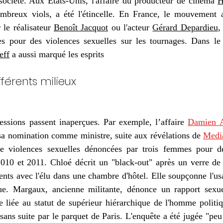
ociété. Aux États-Unis, l'affaire du producteur de cinéma 
H
reux viols, a été l'étincelle. En France, le mouvement a
 le réalisateur 
Benoît Jacquot
 ou l'acteur 
Gérard Depardieu
,
pour des violences sexuelles sur les tournages. Dans le m
eff
 a aussi marqué les esprits
férents milieux
ssions passent inaperçues. 
Par exemple, l’affaire 
Damien 
sa nomination comme ministre, suite aux révélations de 
Medi
e violences sexuelles dénoncées par trois femmes pour de
2010 et 2011. Chloé décrit un "black-out" après un verre de
ents avec l'élu dans une chambre d'hôtel. Elle soupçonne l'us
ue. Margaux, ancienne militante, dénonce un rapport sexue
 liée au statut de supérieur hiérarchique de l'homme politiq
sans suite par le parquet de Paris. L'enquête a été jugée "peu