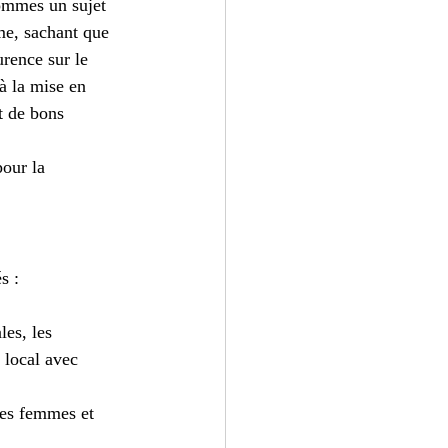
Hommes un sujet 
me, sachant que 
rence sur le 
à la mise en 
t de bons 
our la 
s : 
les, les 
 local avec 
des femmes et 