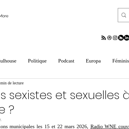
More
ulhouse
Politique
Podcast
Europa
Fémini
tion aux médias
 min de lecture
ESS
Culture
Sciences
ReV
s sexistes et sexuelles 
e ?
frontalier
Archives
Archives
Archives
Arc
r.
tions municipales les 15 et 22 mars 2026, 
Radio WNE couvre