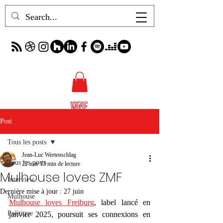
Post
Tous les posts
Jean-Luc Wertenschlag
Tous les posts
22 mai
13 min de lecture
Mulhouse loves ZMF
Interview
Dernière mise à jour :
27 juin
Mulhouse
Mulhouse loves Freiburg
,
 label lancé en 
Politique
janvier 2025, poursuit ses connexions en 