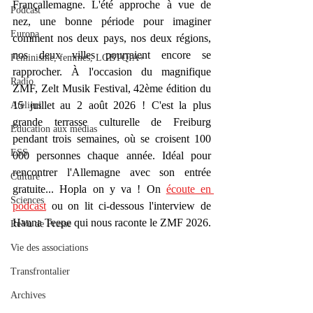
Françallemagne. L'été approche à vue de 
Podcast
nez, une bonne période pour imaginer 
Europa
comment nos deux pays, nos deux régions, 
nos deux villes pourraient encore se 
Féminisme, femmes, LGBTQIA+
rapprocher. À l'occasion du magnifique 
Radio
ZMF, Zelt Musik Festival, 42ème édition du 
15 juillet au 2 août 2026 ! C'est la plus 
Ateliers
grande terrasse culturelle de Freiburg 
Éducation aux médias
pendant trois semaines, où se croisent 100 
ESS
000 personnes chaque année. Idéal pour 
rencontrer l'Allemagne avec son entrée 
Culture
gratuite... Hopla on y va ! On 
écoute en 
Sciences
podcast
 ou on lit ci-dessous l'interview de 
Hanna Teepe qui nous raconte le ZMF 2026.
ReVu de Presse
Vie des associations
Transfrontalier
Archives