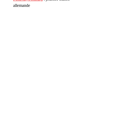
allemande
Prochaine édition Illu Freiburg en 2027
Contact : Jean-Luc Wertenschlag
Une initiative ouverte, curieuse et créative 
pour faire se rencontrer les talents des deux 
côtés du Rhin.