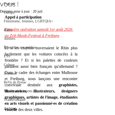
vous !
Podcast
Dernière mise à jour :
20 juil.
Europa
Appel à participation
Féminisme, femmes, LGBTQIA+
Première opération samedi 1er août 2026 
Radio
au Zelt-Musik-Festival à Freiburg
Ateliers
Éducation aux médias
Et si les crayons traversaient le Rhin plus 
facilement que les voitures coincées à la 
ESS
frontière ? Et si les palettes de couleurs 
Culture
parlaient aussi bien français qu'allemand ? 
Dans le cadre des échanges entre Mulhouse 
Sciences
et Freiburg, nous lançons une rencontre 
ReVu de Presse
conviviale destinée aux 
graphistes, 
illustratrices, illustrateurs, designers 
Vie des associations
graphiques, artistes de l'image, étudiantes 
Transfrontalier
en arts visuels et passionné·es de création 
Archives
visuelle
 des deux villes.