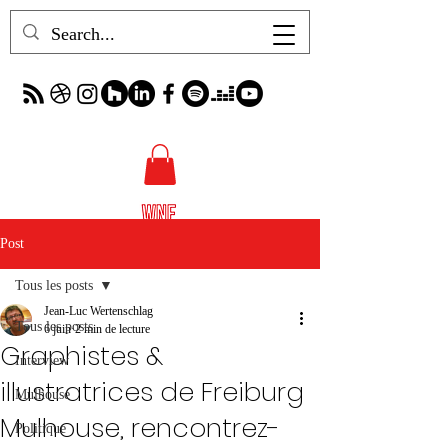
Post
Tous les posts
Jean-Luc Wertenschlag
Tous les posts
6 juin
2 min de lecture
Graphistes &
Interview
illustratrices de Freiburg
Mulhouse
Mulhouse, rencontrez-
Politique