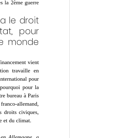
ès la 2ème guerre 
a le droit 
at, pour 
 le monde 
financement vient 
ion travaille en 
nternational pour 
engager la société civile allemande avec les sociétés. civiles d'autres pays. C'est pourquoi pour la 
re bureau à Paris 
 franco-allemand, 
 droits civiques, 
e et du climat. 
 en Allemagne, a 