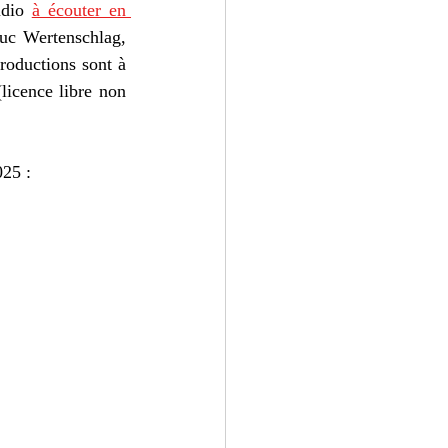
udio 
à écouter en 
uc Wertenschlag, 
oductions sont à 
icence libre non 
025 :