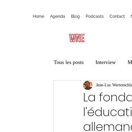
Home
Agenda
Blog
Podcasts
Contact
Tous les posts
Interview
M
Radio
Ateliers
Jean-Luc Wertenschl
Éduca
La fonda
l'éducat
Vie des associations
Trans
alleman