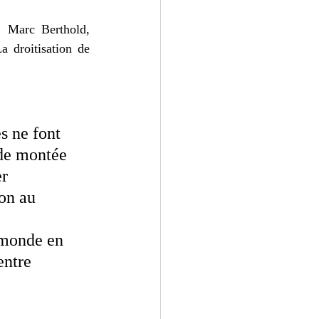
 Marc Berthold, 
 droitisation de 
 ne font 
 de montée 
r 
on au 
 monde en 
entre 