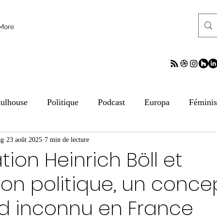
More
ulhouse
Politique
Podcast
Europa
Fémini
ag
tion aux médias
23 août 2025
7 min de lecture
ESS
Culture
Sciences
ReV
tion Heinrich Böll et
ion politique, un conce
frontalier
Archives
Archives
Archives
Arc
d inconnu en France