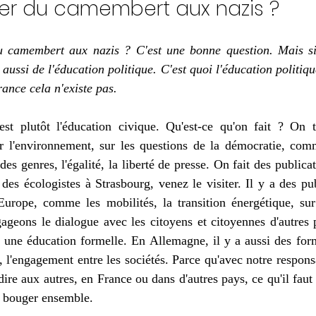
ner du camembert aux nazis ?
u camembert aux nazis ? C'est une bonne question. Mais si
 aussi de l'éducation politique. C'est quoi l'éducation politiq
ance cela n'existe pas. 
st plutôt l'éducation civique. Qu'est-ce qu'on fait ? On tr
ur l'environnement, sur les questions de la démocratie, comme
 des genres, l'égalité, la liberté de presse. On fait des public
des écologistes à Strasbourg, venez le visiter. Il y a des pub
Europe, comme les mobilités, la transition énergétique, sur 
gageons le dialogue avec les citoyens et citoyennes d'autres 
 une éducation formelle. En Allemagne, il y a aussi des form
e, l'engagement entre les sociétés. Parce qu'avec notre responsa
ire aux autres, en France ou dans d'autres pays, ce qu'il faut fa
t bouger ensemble. 