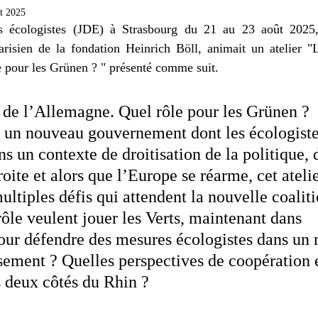
e
Turquie
musique
Pressemitteilung
t 2025
s écologistes (JDE) à Strasbourg du 21 au 23 août 2025,
risien de la fondation Heinrich Böll, animait un atelier "La
 pour les Grünen ? " présenté comme suit.
n de l’Allemagne. Quel rôle pour les Grünen ?
un nouveau gouvernement dont les écologistes
ns un contexte de droitisation de la politique,
oite et alors que l’Europe se réarme, cet atelie
ultiples défis qui attendent la nouvelle coaliti
ôle veulent jouer les Verts, maintenant dans 
pour défendre des mesures écologistes dans un
sement ? Quelles perspectives de coopération 
s deux côtés du Rhin ?