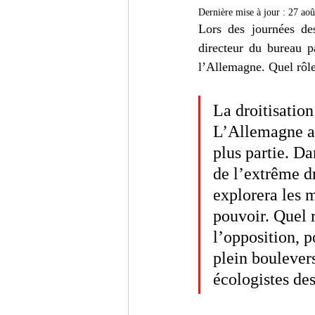
Turc
Cinéma
Critiqu
Dernière mise à jour :
27 aoû
Lors des journées de
directeur du bureau pa
l’Allemagne. Quel rôle
La droitisatio
L’Allemagne a 
plus partie. Da
de l’extrême dr
explorera les m
pouvoir. Quel r
l’opposition, 
plein boulever
écologistes de