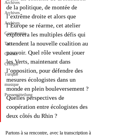
Archives
de la politique, de montée de 
Archives
l’extrême droite et alors que 
Archives
l’Europe se réarme, cet atelier 
Gastronomie
explorera les multiples défis qui 
attendent la nouvelle coalition au 
Turc
pouvoir. Quel rôle veulent jouer 
Cinéma
les Verts, maintenant dans 
Critique
l’opposition, pour défendre des 
Turquie
mesures écologistes dans un 
musique
monde en plein bouleversement ? 
Pressemitteilung
Quelles perspectives de 
coopération entre écologistes des 
deux côtés du Rhin ?
Partons à sa rencontre, avec la transcription à 