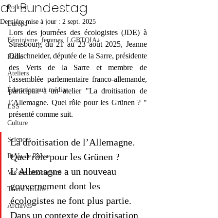
au Bundestag
Podcast
Dernière mise à jour :
2 sept. 2025
Europa
Lors des journées des écologistes (JDE) à 
Féminisme, femmes, LGBTQIA+
Strasbourg du 21 au 23 août 2025, Jeanne 
Dillschneider, députée de la Sarre, présidente 
Radio
des Verts de la Sarre et membre de 
Ateliers
l'assemblée parlementaire franco-allemande, 
Éducation aux médias
participait à un atelier "La droitisation de 
l’Allemagne. Quel rôle pour les Grünen ? " 
ESS
présenté comme suit.
Culture
Sciences
La droitisation de l’Allemagne. 
Quel rôle pour les Grünen ?
ReVu de Presse
L’Allemagne a un nouveau 
Vie des associations
gouvernement dont les 
Transfrontalier
écologistes ne font plus partie. 
Archives
Dans un contexte de droitisation 