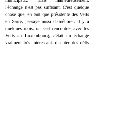
municipaux. Mais malheureusement, 
l'échange n'est pas suffisant. C'est quelque 
chose que, en tant que présidente des Verts 
en Sarre, j'essaye aussi d'améliorer. Il y a 
quelques mois, on s'est rencontrés avec les 
Verts au Luxembourg, c'était un échange 
vraiment très intéressant. discuter des défis 
communs, des problèmes, mais aussi des 
solutions. 
Quel combat mener avec les verts 
français et les verts allemands ? Sur 
quoi pouvez-vous vous rejoindre ? 
Quelle lutte mener ensemble ? 
Un exemple dans ma 
région, c'est la 