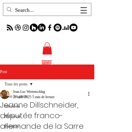
Post
Tous les posts
Jean-Luc Wertenschlag
Tous les posts
23 août 2025
5 min de lecture
Jeanne Dillschneider,
Interview
députée franco-
Mulhouse
allemande de la Sarre
Politique