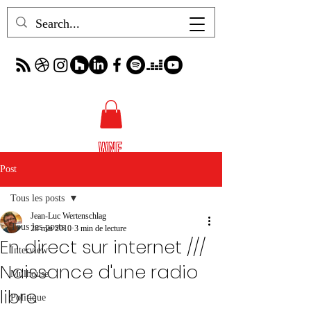
Post
Tous les posts
Jean-Luc Wertenschlag
Tous les posts
28 mai 2010
3 min de lecture
En direct sur internet ///
Interview
Naissance d'une radio
Mulhouse
libre
Politique