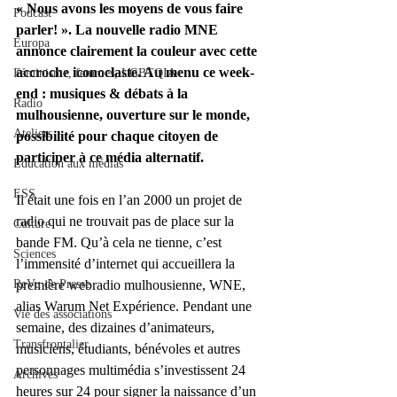
« Nous avons les moyens de vous faire 
Podcast
parler! ». La nouvelle radio MNE 
Europa
annonce clairement la couleur avec cette 
accroche iconoclaste. Au menu ce week-
Féminisme, femmes, LGBTQIA+
end : musiques & débats à la 
Radio
mulhousienne, ouverture sur le monde, 
Ateliers
possibilité pour chaque citoyen de 
participer à ce média alternatif.
Éducation aux médias
ESS
Il était une fois en l’an 2000 un projet de 
radio qui ne trouvait pas de place sur la 
Culture
bande FM. Qu’à cela ne tienne, c’est 
Sciences
l’immensité d’internet qui accueillera la 
ReVu de Presse
première webradio mulhousienne, WNE, 
alias Warum Net Expérience. Pendant une 
Vie des associations
semaine, des dizaines d’animateurs, 
Transfrontalier
musiciens, étudiants, bénévoles et autres 
personnages multimédia s’investissent 24 
Archives
heures sur 24 pour signer la naissance d’un 