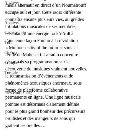
Archives
média alternatif en direct d’un Noumatrouff 
occupé nuit et jour. Cette radio différente 
Archives
connaîtra ensuite plusieurs vies, au gré des 
Archives
tribulations musicales de ses membres, 
Gastronomie
basculant d’une énergie rock’n’roll à 
l’ancienne façon Fanfan à la révolution 
Turc
« Mulhouse city of the future » sous la 
Cinéma
férule de Mabuseki. La radio concentre 
désormais sa programmation sur la 
Critique
découverte de musiques vraiment nouvelles, 
Turquie
la retransmission d’événements et de 
musique
phénomènes acoustiques anormaux, sous 
forme de plateforme collaborative 
Pressemitteilung
permanente en ligne. Une ligne musicale 
pointue est désormais clairement définie 
pour le plus grand bonheur des précurseurs 
bruitistes et des mangeurs de sons qui 
grattent les oreilles …