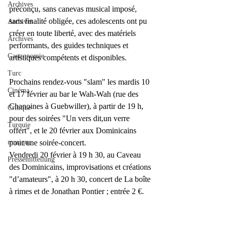
Archives
préconçu, sans canevas musical imposé, 
sans finalité obligée, ces adolescents ont pu 
Archives
créer en toute liberté, avec des matériels 
Archives
performants, des guides techniques et 
Gastronomie
artistiques compétents et disponibles.
Turc
Prochains rendez-vous "slam" les mardis 10 
Cinéma
et 17 février au bar le Wah-Wah (rue des 
Chanoines à Guebwiller), à partir de 19 h, 
Critique
pour des soirées "Un vers dit,un verre 
Turquie
offert", et le 20 février aux Dominicains 
musique
pour une soirée-concert.
Vendredi 20 février à 19 h 30, au Caveau 
Pressemitteilung
des Dominicains, improvisations et créations 
"d’amateurs", à 20 h 30, concert de La boîte 
à rimes et de Jonathan Pontier ; entrée 2 €.