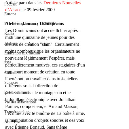
Article paru dans les 
Dernières Nouvelles 
Podcast
d’Alsace
 le 09 février 2009
Europa
Ateliers slam aux Dominicains
Féminisme, femmes, LGBTQIA+
Les Dominicains ont accueilli hier après-
Radio
midi une quinzaine de jeunes pour des 
Ateliers
ateliers de création "slam". Certainement 
moins nombreux que les organisateurs ne 
Éducation aux médias
pouvaient légitimement l’espérer, mais 
ESS
particulièrement motivés, ces stagiaires d’un 
trop court moment de création en toute 
Culture
liberté ont pu travailler dans trois ateliers 
Sciences
différents sous la direction de 
ReVu de Presse
professionnels : le montage son et le 
bidouillage électronique avec Jonathan 
Vie des associations
Pontier, compositeur, et Arnaud Masson, 
Transfrontalier
l’écriture avec le binôme de La boîte à rime, 
la manipulation d’objets sonores et des voix 
Archives
avec Étienne Bonaud. Sans thème 