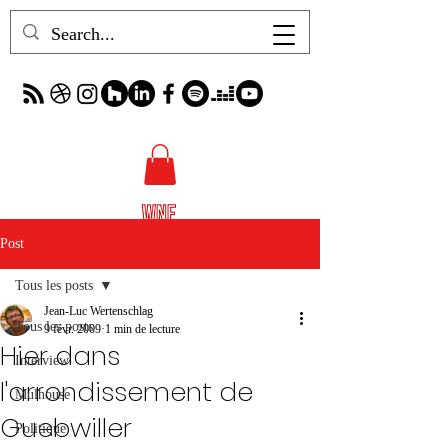
Post
Tous les posts
Jean-Luc Wertenschlag
Tous les posts
9 févr. 2009
1 min de lecture
Hier dans
Interview
l'arrondissement de
Mulhouse
Guebwiller
Politique