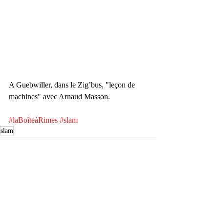
A Guebwiller, dans le Zig’bus, "leçon de 
machines" avec Arnaud Masson.
#laBoîteàRimes
#slam
slam
Posts récents
Voir tout