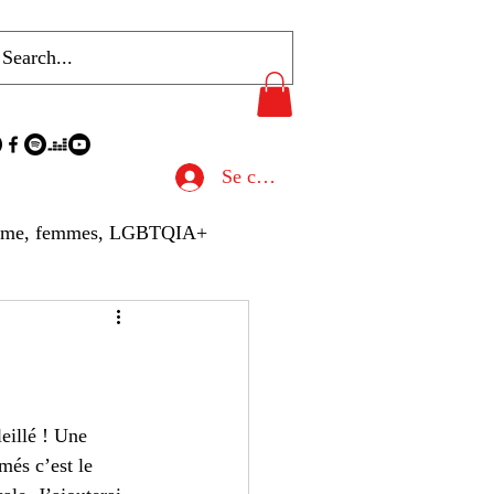
Se connecter
sme, femmes, LGBTQIA+
u de Presse
hives
Gastronomie
eillé ! Une 
més c’est le 