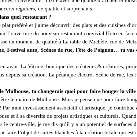
itiés, convivialité, mixité avec une qualité d’accueil et music
e
Turquie
musique
Pressemitteilung
ncerts réguliers, de qualité et surprenants.
 dans quel restaurant ?
 plat préféré et j’aime découvrir des plats et des cuisines d’or
enir l’ouverture du nouveau restaurant convivial Hoto en face 
sse un moment de qualité à La table de Michèle, rue de Metz
e, Festival auto, Scènes de rue, Fête de l’oignon… tu vas o
 en avant La Vitrine, boutique des créateurs & créatures, proj
is depuis sa création. La pétanque électro, Scène de rue, les J
 de Mulhouse, tu changerais quoi pour faire bouger la ville
être le maire de Mulhouse. Mais je pense que pour faire bouger
Par mon investissement associatif et artistique, je contribue à
e et à sa diversité de projets artistiques et culturels. Quand 
e centre-ville, je me dis qu’il y a un potentiel de surfaces d
ent faire l’objet de cartes blanches à la création locale qui es