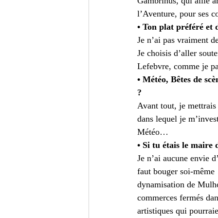
Gambrinus, qui allie am
Turc
Cinéma
Critiqu
l’Aventure, pour ses co
• Ton plat préféré et
Je n’ai pas vraiment de
Je choisis d’aller sout
Lefebvre, comme je pa
• Météo, Bêtes de scèn
?
Avant tout, je mettrais
dans lequel je m’invest
Météo…
• Si tu étais le maire
Je n’ai aucune envie d’
faut bouger soi-même ! 
dynamisation de Mulhous
commerces fermés dans l
artistiques qui pourrai