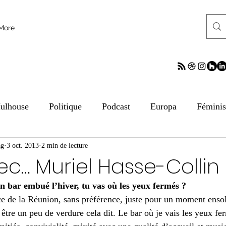
More
ulhouse
Politique
Podcast
Europa
Fémini
ag
tion aux médias
3 oct. 2013
2 min de lecture
ESS
Culture
Sciences
ReV
vec… Muriel Hasse-Collin
un bar embué l’hiver, tu vas où les yeux fermés ?
frontalier
Archives
Archives
Archives
Arc
ace de la Réunion, sans préférence, juste pour un moment ensol
tre un peu de verdure cela dit. Le bar où je vais les yeux fer