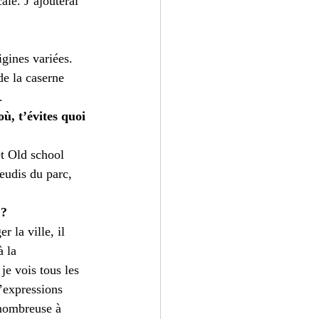
ale. J’ajouterai 
igines variées. 
de la caserne 
.
ù, t’évites quoi 
et Old school 
eudis du parc, 
 ?
 la ville, il 
 la 
je vois tous les 
’expressions 
t nombreuse à 