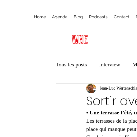
Home
Agenda
Blog
Podcasts
Contact
Tous les posts
Interview
M
Radio
Ateliers
Jean-Luc Wertenschl
Éduca
Sortir a
• Une terrasse l’été, 
Vie des associations
Trans
Les terrasses de la pl
place qui manque peut ê