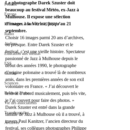
Le photographe Darek Szuster doit 
Podcast
beaucoup au festival Météo, ex-Jazz à 
Europa
Mulhouse. Il expose une sélection 
d’images à la Vitrine, jusqu’au 21 
Féminisme, femmes, LGBTQIA+
septembre.
Radio
Choisir 16 images parmi 20 ans d’archives, 
Ateliers
ou presque. Entre Darek Szuster et le 
festival, c’est une vieille histoire. Spectateur 
Éducation aux médias
passionné de Jazz à Mulhouse depuis le 
ESS
début des années 1990, le photographe 
d’origine polonaise a trouvé là de nombreux 
Culture
amis, dans les premières années de son exil 
Sciences
volontaire en France. « J’ai découvert le 
ReVu de Presse
festival d’abord musicalement, puis très vite, 
je l’ai couvert pour faire des photos. » 
Vie des associations
Darek Szuster est entré dans la grande 
Transfrontalier
famille de Jazz à Mulhouse où il a trouvé, à 
travers Paul Kanitzer, l’ancien directeur du 
Archives
festival, ses collègues photographes Philippe 