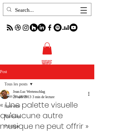
Post
Tous les posts
Jean-Luc Wertenschlag
Tous les posts
23 août 2013
3 min de lecture
« Une palette visuelle
Interview
qu’aucune autre
Mulhouse
musique ne peut offrir »
Politique