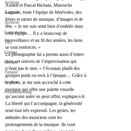
Archives
Anstett et Pascal Bichain, Minouche 
Lagarde, toute l’équipe de bénévoles, des 
Archives
frères et sœurs de musique, d’images et de 
Archives
fête. « Je me suis senti bien d’emblée dans 
Gastronomie
cette équipe… Il y a beaucoup de 
bienveillance et au fil des années, les liens 
Turc
se sont renforcés. »
Cinéma
La photographie lui a permis aussi d’entrer 
dans cet univers de l’improvisation qui 
Critique
n’était pas le sien. « J’écoutais plutôt des 
Turquie
groupes punk ou rock à l’époque… Grâce à 
musique
la photo, je me suis accroché à cette 
musique qui offre une palette visuelle 
Pressemitteilung
qu’aucune autre ne peut offrir, explique-t-il. 
La liberté qui l’accompagne, la générosité 
rend tout très expressif. Les gestes, les 
attitudes des musiciens sont les 
prolongements de la musique. Ils vont 