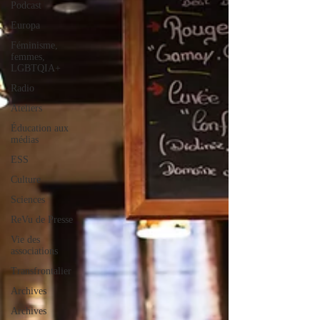
Podcast
Europa
Féminisme,
femmes,
LGBTQIA+
Radio
Ateliers
Éducation aux
médias
ESS
Culture
Sciences
ReVu de Presse
Vie des
associations
Transfrontalier
Archives
Archives