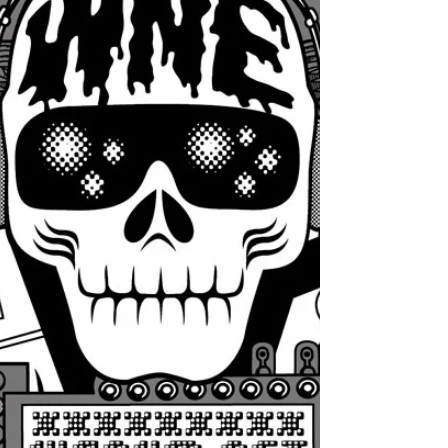
WNE & Old School vous invitent à l’inauguration de
leur nouveau studio radio le 20 décembre 2008 … Les
associations WNE (Warum Net...