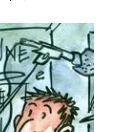
20 déc. 2008
1 min de lecture
WNE : l'inauguration d'un
nouveau studio radio
Article paru dans les Dernières Nouvelles d’Alsace du
20 décembre 2008 Les associations WNE (Warum Net
Experience) et Old School se...