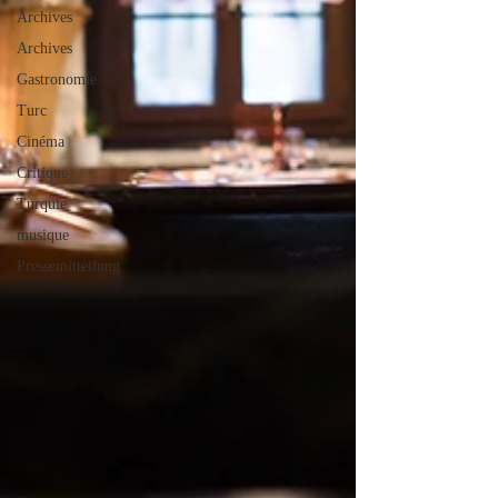
Archives
Archives
Gastronomie
Turc
Cinéma
Critique
Turquie
musique
Pressemitteilung